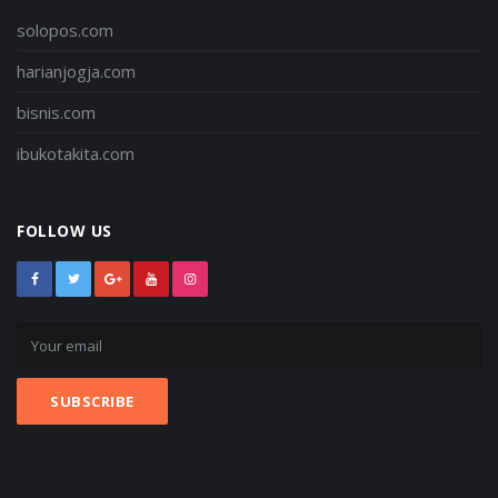
solopos.com
harianjogja.com
bisnis.com
ibukotakita.com
FOLLOW US