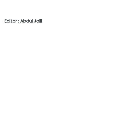
Editor : Abdul Jalil