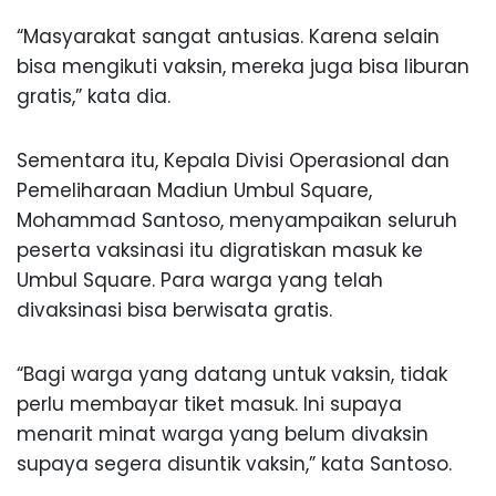
“Masyarakat sangat antusias. Karena selain
bisa mengikuti vaksin, mereka juga bisa liburan
gratis,” kata dia.
Sementara itu, Kepala Divisi Operasional dan
Pemeliharaan Madiun Umbul Square,
Mohammad Santoso, menyampaikan seluruh
peserta vaksinasi itu digratiskan masuk ke
Umbul Square. Para warga yang telah
divaksinasi bisa berwisata gratis.
“Bagi warga yang datang untuk vaksin, tidak
perlu membayar tiket masuk. Ini supaya
menarit minat warga yang belum divaksin
supaya segera disuntik vaksin,” kata Santoso.