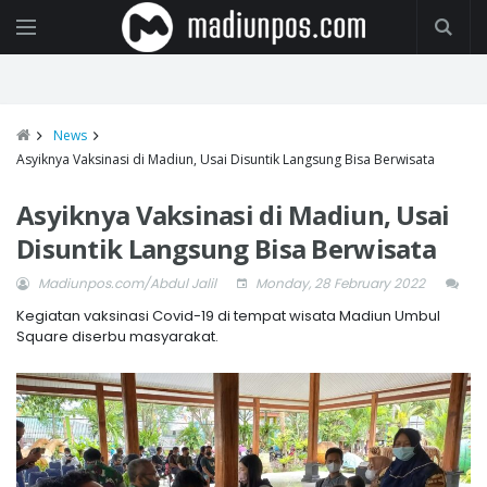
News
Asyiknya Vaksinasi di Madiun, Usai Disuntik Langsung Bisa Berwisata
Asyiknya Vaksinasi di Madiun, Usai
Disuntik Langsung Bisa Berwisata
Madiunpos.com/Abdul Jalil
Monday, 28 February 2022
Kegiatan vaksinasi Covid-19 di tempat wisata Madiun Umbul
Square diserbu masyarakat.