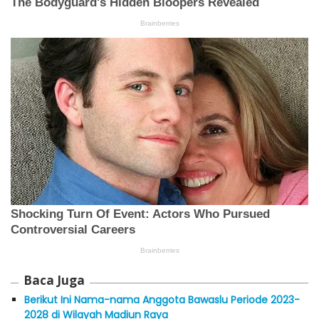
Baca Juga
Berikut Ini Nama-nama Anggota Bawaslu Periode 2023-
2028 di Wilayah Madiun Raya