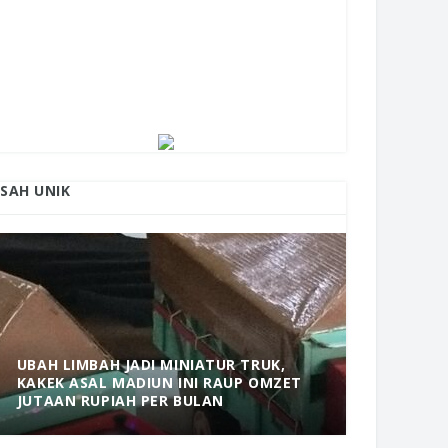
ISAH UNIK
UBAH LIMBAH JADI MINIATUR TRUK,
KAKEK ASAL MADIUN INI RAUP OMZET
MANTAP! 
JUTAAN RUPIAH PER BULAN
DOLOPO 