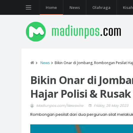
Home
News
Olahraga
Kisah
News
Bikin Onar di Jombang, Rombongan Pesilat Haja
Bikin Onar di Jomb
Hajar Polisi & Rusak
Madiunpos.com/Newswire
Friday, 26 May 2023
Rombongan pesilat dari dua perguruan silat melaku