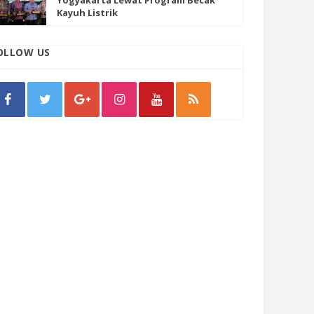
Yogyakarta Lewat Program Becak
Kayuh Listrik
OLLOW US