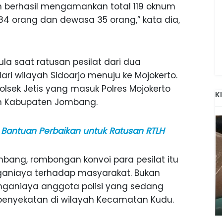
an berhasil mengamankan total 119 oknum
84 orang dan dewasa 35 orang,” kata dia,
la saat ratusan pesilat dari dua
ari wilayah Sidoarjo menuju ke Mojokerto.
sek Jetis yang masuk Polres Mojokerto
K
ah Kabupaten Jombang.
Bantuan Perbaikan untuk Ratusan RTLH
bang, rombongan konvoi para pesilat itu
aniaya terhadap masyarakat. Bukan
ANAK-ANAK BOJONEGORO DAN
menganiaya anggota polisi yang sedang
ATNYA
NGANJUK SEKOLAH DI SMPN SARADAN
SEJAK 1996
nyekatan di wilayah Kecamatan Kudu.