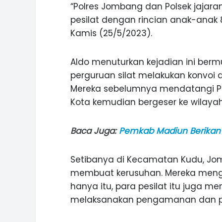
“Polres Jombang dan Polsek jajar
pesilat dengan rincian anak-anak 
Kamis (25/5/2023).
Aldo menuturkan kejadian ini bermu
perguruan silat melakukan konvoi d
Mereka sebelumnya mendatangi Pol
Kota kemudian bergeser ke wilay
Baca Juga:
Pemkab Madiun Berikan 
Setibanya di Kecamatan Kudu, Jom
membuat kerusuhan. Mereka meng
hanya itu, para pesilat itu juga 
ASI WISATA
MANIS, LEGIT, DAN PAHIT, NIKM
 GUNUNG PANDAN
DURIAN SEGULUNG MADIUN
melaksanakan pengamanan dan pe