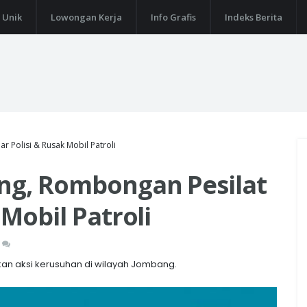
 Unik
Lowongan Kerja
Info Grafis
Indeks Berita
r Polisi & Rusak Mobil Patroli
ang, Rombongan Pesilat
 Mobil Patroli
kan aksi kerusuhan di wilayah Jombang.