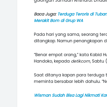
golongan Jamaah Ansharut Dhaula
Baca Juga:
Terduga Teroris di Tuba
Merakit Bom di Grup WA
Pada hari yang sama, seorang terd
ditangkap. Namun penangkapan di
“Benar empat orang,” kata Kabid H
Handoko, kepada
detikcom
, Sabtu 
Saat ditanya kapan para terduga te
meminta bersabar lebih dahulu. “Na
ASI WISATA
MANIS, LEGIT, DAN PAHIT, NIKM
Wisman Sudah Bisa Lagi Nikmati Ka
 GUNUNG PANDAN
DURIAN SEGULUNG MADIUN