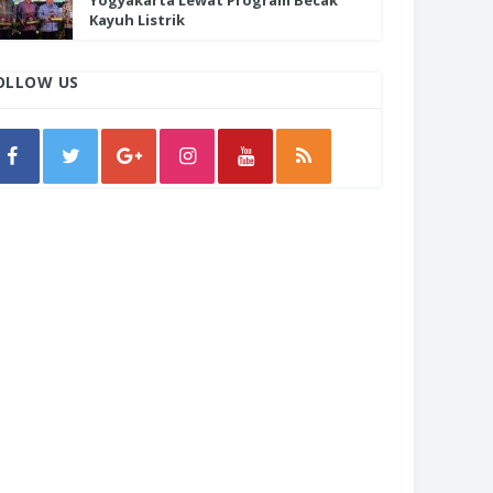
Yogyakarta Lewat Program Becak
Kayuh Listrik
OLLOW US