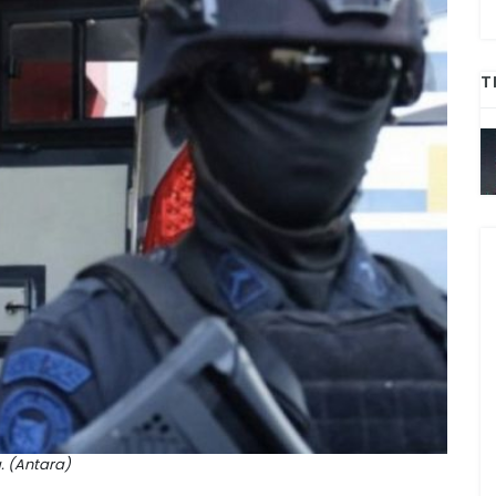
T
. (Antara)