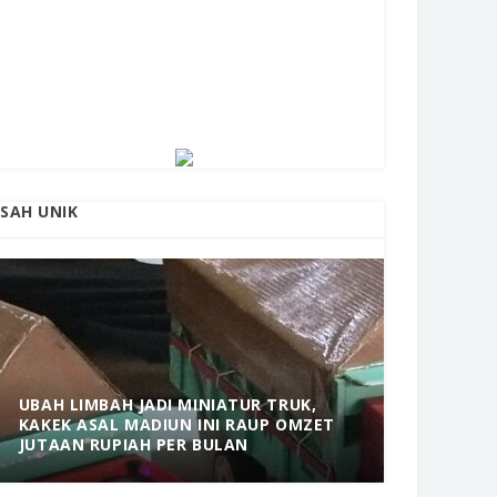
ISAH UNIK
UBAH LIMBAH JADI MINIATUR TRUK,
KAKEK ASAL MADIUN INI RAUP OMZET
MANTAP! 
JUTAAN RUPIAH PER BULAN
DOLOPO 