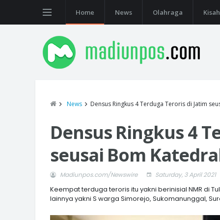
Home
News
Olahraga
Kisah
News
Densus Ringkus 4 Terduga Teroris di Jatim se
Densus Ringkus 4 Te
seusai Bom Katedra
Madiunpos.com/Newswire
Saturday, 3 April 2021
Keempat terduga teroris itu yakni berinisial NMR di
lainnya yakni S warga Simorejo, Sukomanunggal, Su