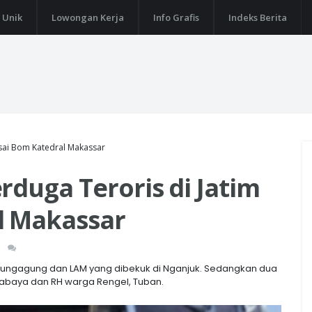
 Unik
Lowongan Kerja
Info Grafis
Indeks Berita
usai Bom Katedral Makassar
rduga Teroris di Jatim
l Makassar
 Tulungagung dan LAM yang dibekuk di Nganjuk. Sedangkan dua
rabaya dan RH warga Rengel, Tuban.