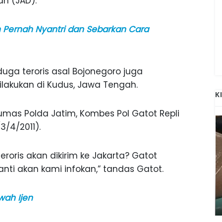
h (JAD).
n Pernah Nyantri dan Sebarkan Cara
uga teroris asal Bojonegoro juga
lakukan di Kudus, Jawa Tengah.
K
umas Polda Jatim, Kombes Pol Gatot Repli
(3/4/2011).
roris akan dikirim ke Jakarta? Gatot
nti akan kami infokan,” tandas Gatot.
ANAK-ANAK BOJONEGORO DAN
ATNYA
NGANJUK SEKOLAH DI SMPN SARADAN
wah Ijen
SEJAK 1996