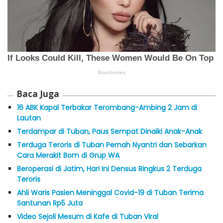
Baca Juga
16 ABK Kapal Terbakar Terombang-Ambing 2 Jam di
Lautan
Terdampar di Tuban, Paus Sempat Dinaiki Anak-Anak
Terduga Teroris di Tuban Pernah Nyantri dan Sebarkan
Cara Merakit Bom di Grup WA
Beroperasi di Jatim, Hari Ini Densus Ringkus 2 Terduga
Teroris
Ahli Waris Pasien Meninggal Covid-19 di Tuban Terima
Santunan Rp5 Juta
Video Sejoli Mesum di Kafe di Tuban Viral