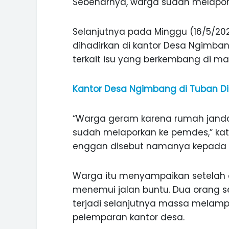
Sebenarnya, warga sudah melapor
Selanjutnya pada Minggu (16/5/2021
dihadirkan di kantor Desa Ngimbang
terkait isu yang berkembang di mas
Kantor Desa Ngimbang di Tuban Di
“Warga geram karena rumah janda it
sudah melaporkan ke pemdes,” ka
enggan disebut namanya kepada det
Warga itu menyampaikan setelah d
menemui jalan buntu. Dua orang sej
ASI WISATA
MANIS, LEGIT, DAN PAHIT, NIKM
terjadi selanjutnya massa melam
 GUNUNG PANDAN
DURIAN SEGULUNG MADIUN
pelemparan kantor desa.