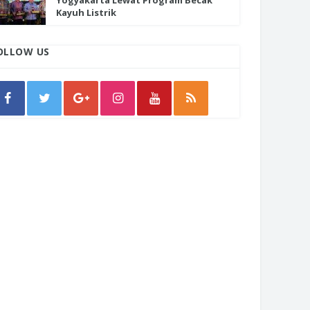
Yogyakarta Lewat Program Becak
Kayuh Listrik
OLLOW US