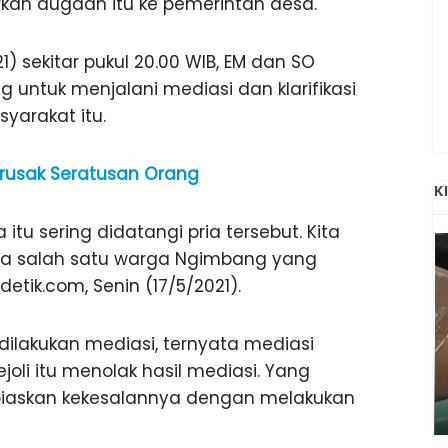
kan dugaan itu ke pemerintah desa.
) sekitar pukul 20.00 WIB, EM dan SO
 untuk menjalani mediasi dan klarifikasi
yarakat itu.
rusak Seratusan Orang
K
u sering didatangi pria tersebut. Kita
ta salah satu warga Ngimbang yang
ik.com, Senin (17/5/2021).
ilakukan mediasi, ternyata mediasi
ANAK-ANAK BOJONEGORO DAN
oli itu menolak hasil mediasi. Yang
ATNYA
NGANJUK SEKOLAH DI SMPN SARADAN
piaskan kekesalannya dengan melakukan
SEJAK 1996