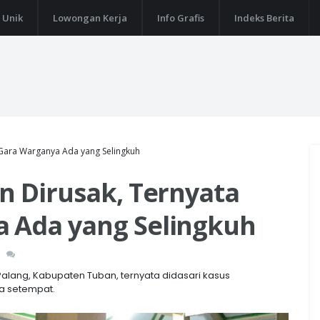
 Unik
Lowongan Kerja
Info Grafis
Indeks Berita
-Gara Warganya Ada yang Selingkuh
n Dirusak, Ternyata
 Ada yang Selingkuh
lang, Kabupaten Tuban, ternyata didasari kasus
a setempat.