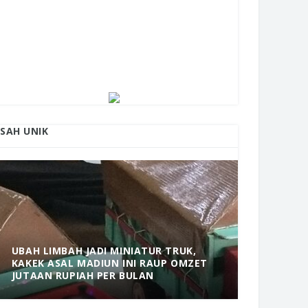
ISAH UNIK
UBAH LIMBAH JADI MINIATUR TRUK,
KAKEK ASAL MADIUN INI RAUP OMZET
MANTAP! 
JUTAAN RUPIAH PER BULAN
DOLOPO 