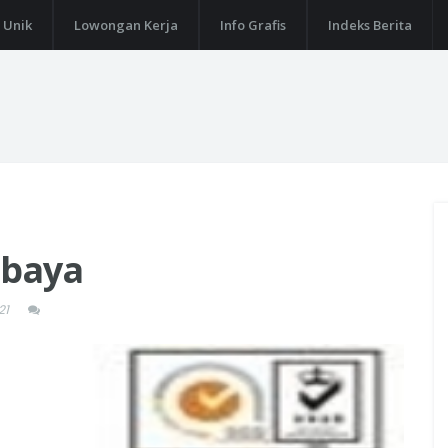
 Unik
Lowongan Kerja
Info Grafis
Indeks Berita
abaya
21