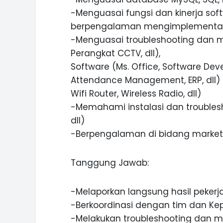
-Menguasai fungsi dan kinerja so
berpengalaman mengimplementas
-Menguasai troubleshooting dan ma
Perangkat CCTV, dll),
Software (Ms. Office, Software De
Attendance Management, ERP, dll) 
Wifi Router, Wireless Radio, dll)
-Memahami instalasi dan troublesh
dll)
-Berpengalaman di bidang marke
ASI WISATA
MANIS, LEGIT, DAN PAHIT, NIKM
 GUNUNG PANDAN
DURIAN SEGULUNG MADIUN
Tanggung Jawab:
-Melaporkan langsung hasil pekerj
-Berkoordinasi dengan tim dan Kep
-Melakukan troubleshooting dan m