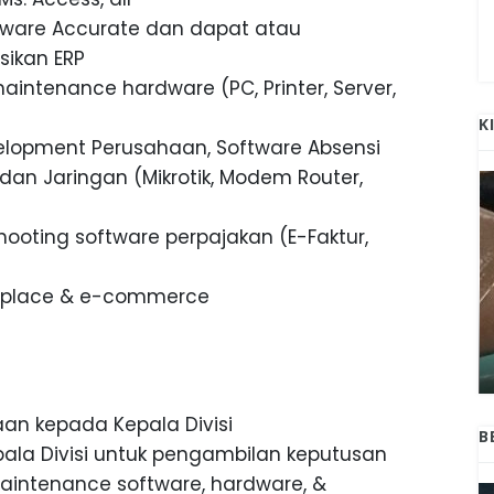
ftware Accurate dan dapat atau
ikan ERP
intenance hardware (PC, Printer, Server,
K
velopment Perusahaan, Software Absensi
dan Jaringan (Mikrotik, Modem Router,
ooting software perpajakan (E-Faktur,
tplace & e-commerce
ANAK-ANAK BOJONEGORO DAN
ATNYA
NGANJUK SEKOLAH DI SMPN SARADAN
SEJAK 1996
aan kepada Kepala Divisi
B
ala Divisi untuk pengambilan keputusan
aintenance software, hardware, &