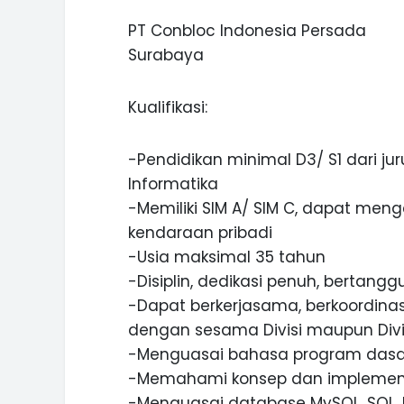
PT Conbloc Indonesia Persada
Surabaya
Kualifikasi:
-Pendidikan minimal D3/ S1 dari ju
Informatika
-Memiliki SIM A/ SIM C, dapat meng
kendaraan pribadi
-Usia maksimal 35 tahun
-Disiplin, dedikasi penuh, bertang
-Dapat berkerjasama, berkoordina
dengan sesama Divisi maupun Divis
-Menguasai bahasa program dasar (P
-Memahami konsep dan implementa
-Menguasai database MySQL, SQL, M