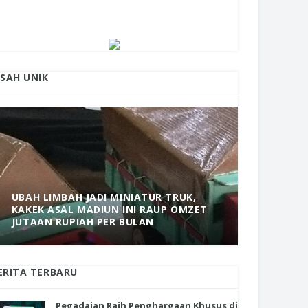
ISAH UNIK
UBAH LIMBAH JADI MINIATUR TRUK,
KAKEK ASAL MADIUN INI RAUP OMZET
MANTAP! 
JUTAAN RUPIAH PER BULAN
DOLOPO 
ERITA TERBARU
Pegadaian Raih Penghargaan Khusus di