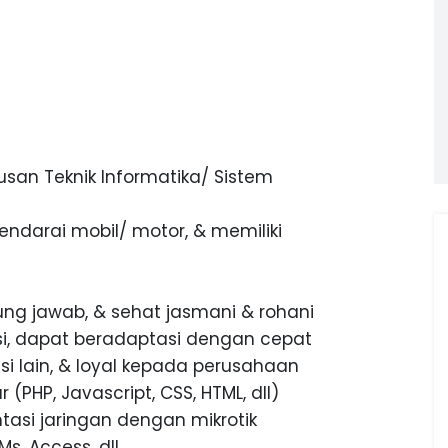
rusan Teknik Informatika/ Sistem
endarai mobil/ motor, & memiliki
gung jawab, & sehat jasmani & rohani
si, dapat beradaptasi dengan cepat
i lain, & loyal kepada perusahaan
HP, Javascript, CSS, HTML, dll)
si jaringan dengan mikrotik
s. Access, dll