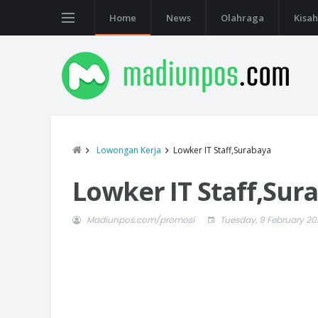
Home
News
Olahraga
Kisah
Lowongan Kerja
Lowker IT Staff,Surabaya
Lowker IT Staff,Sur
Madiunpos.com/promosi
Tuesday, 9 February 20