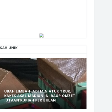
ISAH UNIK
UBAH LIMBAH JADI MINIATUR TRUK,
KAKEK ASAL MADIUN INI RAUP OMZET
MANTAP! 
JUTAAN RUPIAH PER BULAN
DOLOPO 