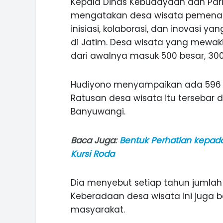
Kepala Dinas Kebudayaan dan Pariw
mengatakan desa wisata pemenang
inisiasi, kolaborasi, dan inovasi ya
di Jatim. Desa wisata yang mewakili
dari awalnya masuk 500 besar, 300
Hudiyono menyampaikan ada 596 d
Ratusan desa wisata itu tersebar
Banyuwangi.
Baca Juga:
Bentuk Perhatian kepada
Kursi Roda
Dia menyebut setiap tahun jumlah 
ASI WISATA
MANIS, LEGIT, DAN PAHIT, NIKM
Keberadaan desa wisata ini juga
 GUNUNG PANDAN
DURIAN SEGULUNG MADIUN
masyarakat.