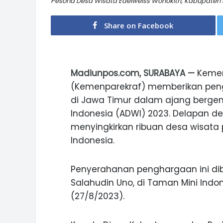
Pesona Desa Wisata Edelweiss Wonokitri, Kabupaten 
Share on Facebook
Madiunpos.com, SURABAYA —
Kement
(Kemenparekraf) memberikan pen
di Jawa Timur dalam ajang bergen
Indonesia (ADWI) 2023. Delapan des
menyingkirkan ribuan desa wisata 
Indonesia.
Penyerahanan penghargaan ini dib
Salahudin Uno, di Taman Mini Indon
(27/8/2023).