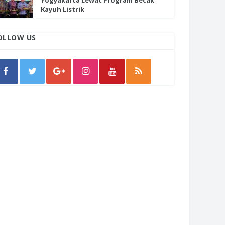
Yogyakarta Lewat Program Becak
Kayuh Listrik
OLLOW US