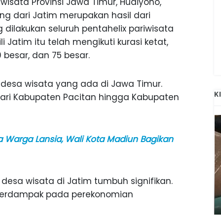
isata Provinsi Jawa Timur, Hudiyono,
 dari Jatim merupakan hasil dari
ng dilakukan seluruh pentahelix pariwisata
 Jatim itu telah mengikuti kurasi ketat,
 besar, dan 75 besar.
esa wisata yang ada di Jawa Timur.
K
 dari Kabupaten Pacitan hingga Kabupaten
 Warga Lansia, Wali Kota Madiun Bagikan
desa wisata di Jatim tumbuh signifikan.
ANAK-ANAK BOJONEGORO DAN
ATNYA
NGANJUK SEKOLAH DI SMPN SARADAN
 berdampak pada perekonomian
SEJAK 1996