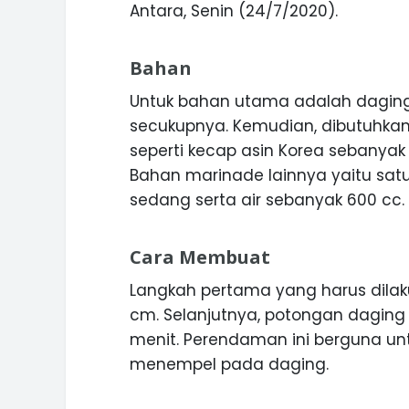
Antara, Senin (24/7/2020).
Bahan
Untuk bahan utama adalah daging 
secukupnya. Kemudian, dibutuhka
seperti kecap asin Korea sebanyak 
Bahan marinade lainnya yaitu satu
sedang serta air sebanyak 600 cc.
Cara Membuat
ASI WISATA
MANIS, LEGIT, DAN PAHIT, NIKM
Langkah pertama yang harus dila
 GUNUNG PANDAN
DURIAN SEGULUNG MADIUN
cm. Selanjutnya, potongan daging
menit. Perendaman ini berguna u
menempel pada daging.