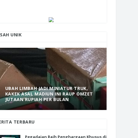
ISAH UNIK
UBAH LIMBAH JADI MINIATUR TRUK,
KAKEK ASAL MADIUN INI RAUP OMZET
MANTAP! 
JUTAAN RUPIAH PER BULAN
DOLOPO 
ERITA TERBARU
Pegadaian Raih Penghargaan Khusus di