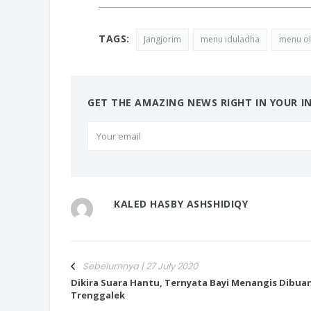
TAGS:
Jangjorim
menu iduladha
menu ol
GET THE AMAZING NEWS RIGHT IN YOUR I
KALED HASBY ASHSHIDIQY
Sebelumnya | 27 July 2020
Dikira Suara Hantu, Ternyata Bayi Menangis Dibuan
Trenggalek