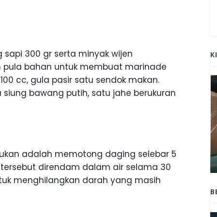
sapi 300 gr serta minyak wijen
K
n pula bahan untuk membuat marinade
100 cc, gula pasir satu sendok makan.
 siung bawang putih, satu jahe berukuran
ANAK-ANAK BOJONEGORO DAN
ATNYA
NGANJUK SEKOLAH DI SMPN SARADAN
kukan adalah memotong daging selebar 5
SEJAK 1996
 tersebut direndam dalam air selama 30
ntuk menghilangkan darah yang masih
B