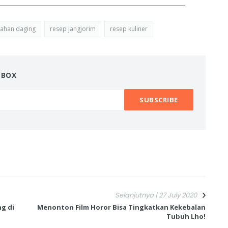
ahan daging
resep jangjorim
resep kuliner
NBOX
Selanjutnya | 27 July 2020
g di
Menonton Film Horor Bisa Tingkatkan Kekebalan
Tubuh Lho!