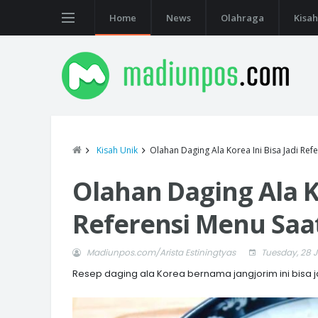
Home
News
Olahraga
Kisah
Kisah Unik
Olahan Daging Ala Korea Ini Bisa Jadi Ref
Olahan Daging Ala Ko
Referensi Menu Saa
Madiunpos.com/Arista Estiningtyas
Tuesday, 28 J
Resep daging ala Korea bernama jangjorim ini bisa ja