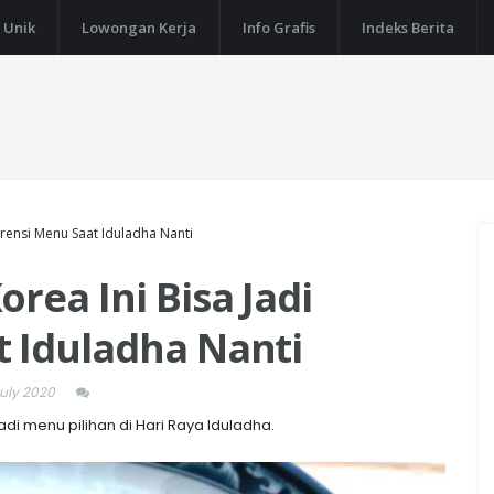
 Unik
Lowongan Kerja
Info Grafis
Indeks Berita
erensi Menu Saat Iduladha Nanti
rea Ini Bisa Jadi
t Iduladha Nanti
uly 2020
di menu pilihan di Hari Raya Iduladha.