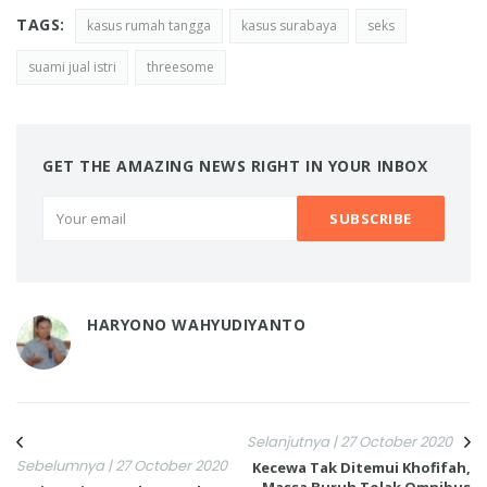
TAGS:
kasus rumah tangga
kasus surabaya
seks
suami jual istri
threesome
GET THE AMAZING NEWS RIGHT IN YOUR INBOX
HARYONO WAHYUDIYANTO
Selanjutnya | 27 October 2020
Sebelumnya | 27 October 2020
Kecewa Tak Ditemui Khofifah,
Massa Buruh Tolak Omnibus