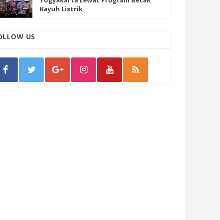
Yogyakarta Lewat Program Becak
Kayuh Listrik
OLLOW US