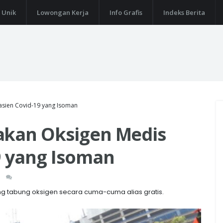
 Unik
Lowongan Kerja
Info Grafis
Indeks Berita
asien Covid-19 yang Isoman
akan Oksigen Medis
9 yang Isoman
ng tabung oksigen secara cuma-cuma alias gratis.