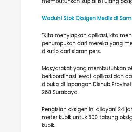
membutuhkan suplai isi ulang oksi
Waduh! Stok Oksigen Medis di Sam
“Kita menyiapkan aplikasi, kita me
penumpukan dari mereka yang me
dikutip dari siaran pers.
Masyarakat yang membutuhkan oksi
berkoordinasi lewat aplikasi dan ca
dibuka di lapangan Dishub Provinsi
268 Surabaya.
Pengisian oksigen ini dilayani 24 
ASI WISATA
MANIS, LEGIT, DAN PAHIT, NIKM
meter kubik untuk 500 tabung oksig
 GUNUNG PANDAN
DURIAN SEGULUNG MADIUN
kubik.