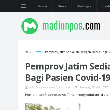
Home
News
Olahraga
Kisah
News
Pemprov Jatim Sediakan Oksigen Medis Bagi P
Pemprov Jatim Sedi
Bagi Pasien Covid-1
Madiunpos.com/Abdul Jalil
Sunday, 18 July 2021
Pemerintah Provinsi Jawa Timur menyediakan isi ula