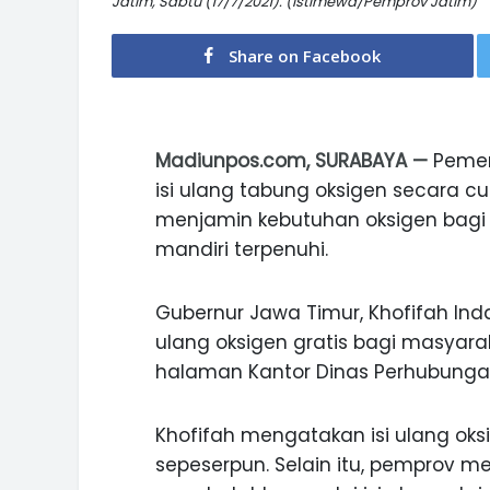
Jatim, Sabtu (17/7/2021). (Istimewa/Pemprov Jatim)
Share on Facebook
Madiunpos.com, SURABAYA —
Pemer
isi ulang tabung oksigen secara cu
menjamin kebutuhan oksigen bagi 
mandiri terpenuhi.
Gubernur Jawa Timur, Khofifah Ind
ulang oksigen gratis bagi masyara
halaman Kantor Dinas Perhubungan P
Khofifah mengatakan isi ulang oksi
sepeserpun. Selain itu, pemprov 