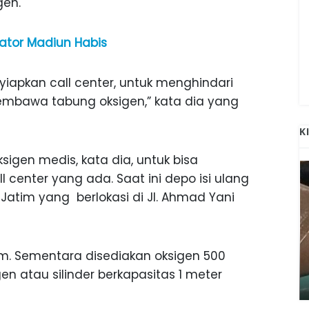
gen.
ator Madiun Habis
nyiapkan call center, untuk menghindari
mbawa tabung oksigen,” kata dia yang
K
gen medis, kata dia, untuk bisa
ll center yang ada. Saat ini depo isi ulang
 Jatim yang berlokasi di Jl. Ahmad Yani
ANAK-ANAK BOJONEGORO DAN
jam. Sementara disediakan oksigen 500
ATNYA
NGANJUK SEKOLAH DI SMPN SARADAN
en atau silinder berkapasitas 1 meter
SEJAK 1996