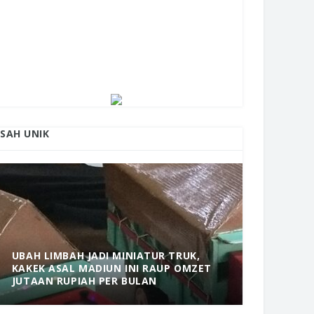
ISAH UNIK
UBAH LIMBAH JADI MINIATUR TRUK,
KAKEK ASAL MADIUN INI RAUP OMZET
MANTAP! 
JUTAAN RUPIAH PER BULAN
DOLOPO 