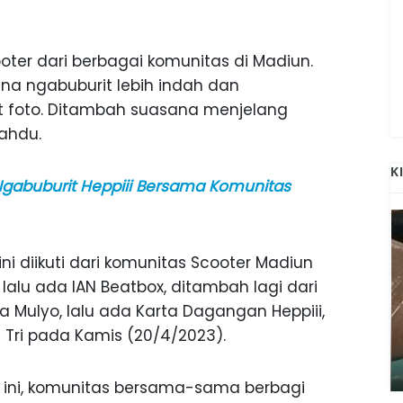
oter dari berbagai komunitas di Madiun.
 ngabuburit lebih indah dan
et foto. Ditambah suasana menjelang
ahdu.
K
Ngabuburit Heppiii Bersama Komunitas
ini diikuti dari komunitas Scooter Madiun
lalu ada IAN Beatbox, ditambah lagi dari
a Mulyo, lalu ada Karta Dagangan Heppiii,
ANAK-ANAK BOJONEGORO DAN
 Tri pada Kamis (20/4/2023).
ATNYA
NGANJUK SEKOLAH DI SMPN SARADAN
SEJAK 1996
i ini, komunitas bersama-sama berbagi