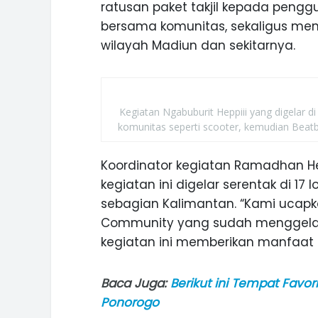
ratusan paket takjil kepada penggu
bersama komunitas, sekaligus menj
wilayah Madiun dan sekitarnya.
Kegiatan Ngabuburit Heppiii yang digelar 
komunitas seperti scooter, kemudian Beatbo
Koordinator kegiatan Ramadhan H
kegiatan ini digelar serentak di 17
sebagian Kalimantan. “Kami ucapka
Community yang sudah menggela
kegiatan ini memberikan manfaat u
Baca Juga:
Berikut ini Tempat Favori
Ponorogo