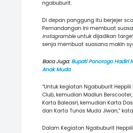
ngabuburit.
Di depan panggung itu berjejer sco
Pemandangan ini membuat suasana
Instagramble
untuk dijadikan targ
senja membuat suasana makin sy
Baca Juga:
Bupati Ponorogo Hadiri 
Anak Muda
“Untuk kegiatan Ngabuburit Heppiii 
Club, kemudian Madiun Berscooter, 
Karta Baleasri, kemudian Karta Das
dan Karta Tunas Muda Jiwan,” kata
ASI WISATA
MANIS, LEGIT, DAN PAHIT, NIKM
 GUNUNG PANDAN
DURIAN SEGULUNG MADIUN
Dalam Kegiatan Ngabuburit Heppii