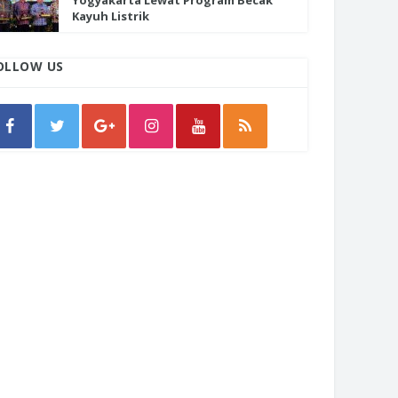
Yogyakarta Lewat Program Becak
Kayuh Listrik
OLLOW US