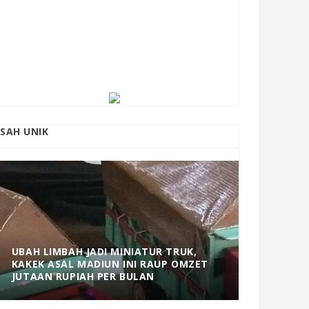
ISAH UNIK
UBAH LIMBAH JADI MINIATUR TRUK,
KAKEK ASAL MADIUN INI RAUP OMZET
MANTAP! 
JUTAAN RUPIAH PER BULAN
DOLOPO 