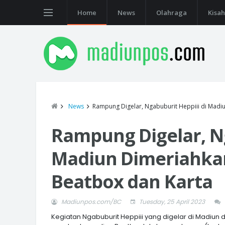
Home
News
Olahraga
Kisah
News
Rampung Digelar, Ngabuburit Heppiii di Madi
Rampung Digelar, Ng
Madiun Dimeriahkan
Beatbox dan Karta
Madiunpos.com/BC
Tuesday, 25 April 2023
Kegiatan Ngabuburit Heppiii yang digelar di Madiun