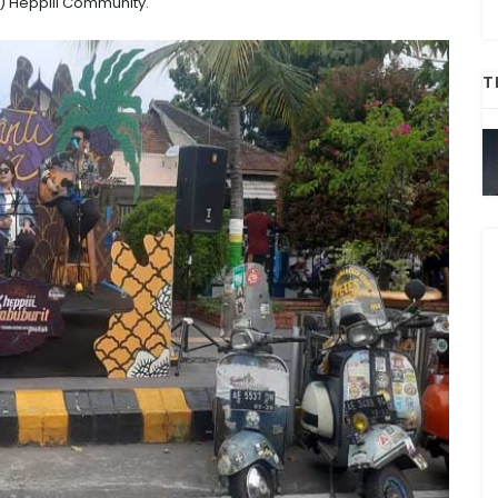
) Heppiii Community.
T