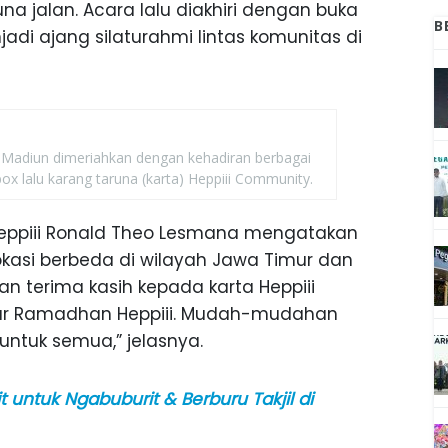
na jalan. Acara lalu diakhiri dengan buka
B
adi ajang silaturahmi lintas komunitas di
di Madiun dimeriahkan dengan kehadiran berbagai
x lalu karang taruna (karta) Heppiii Community.
eppiii Ronald Theo Lesmana mengatakan
 lokasi berbeda di wilayah Jawa Timur dan
n terima kasih kepada karta Heppiii
r Ramadhan Heppiii. Mudah-mudahan
ntuk semua,” jelasnya.
t untuk Ngabuburit & Berburu Takjil di