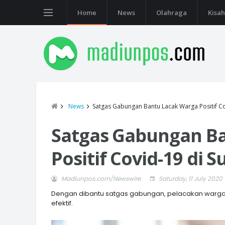
Home
News
Olahraga
Kisah
News
Satgas Gabungan Bantu Lacak Warga Positif Co
Satgas Gabungan B
Positif Covid-19 di 
Madiunpos.com/Newswire
Saturday, 11 July 2020
Dengan dibantu satgas gabungan, pelacakan warga t
efektif.