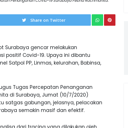
patan Penanganan COVID-19 Surabaya Febria Rachmanita.
Share on Twitter
t Surabaya gencar melakukan
 positif Covid-19. Upaya ini dibantu
el Satpol PP, Linmas, kelurahan, Babinsa,
Gugus Tugas Percepatan Penanganan
ita di Surabaya, Jumat (10/7/2020)
tu satgas gabungan, jelasnya, pelacakan
rabaya semakin masif dan efektif.
alisa dari tracing yang dilakukan oleh