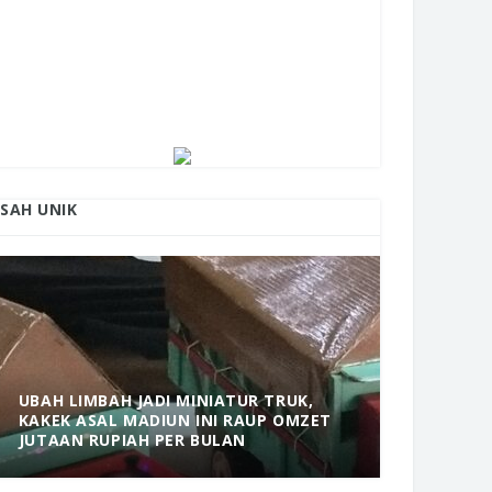
ISAH UNIK
UBAH LIMBAH JADI MINIATUR TRUK,
KAKEK ASAL MADIUN INI RAUP OMZET
MANTAP! 
JUTAAN RUPIAH PER BULAN
DOLOPO 