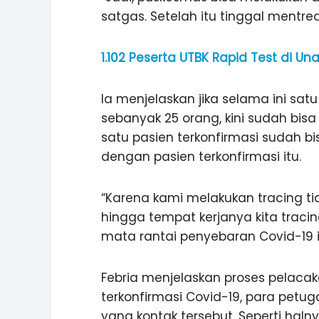
satgas. Setelah itu tinggal mentre
1.102 Peserta UTBK Rapid Test di Una
Ia menjelaskan jika selama ini satu
sebanyak 25 orang, kini sudah bisa l
satu pasien terkonfirmasi sudah bi
dengan pasien terkonfirmasi itu.
“Karena kami melakukan tracing ti
hingga tempat kerjanya kita traci
mata rantai penyebaran Covid-19 in
ASI WISATA
MANIS, LEGIT, DAN PAHIT, NIKM
Febria menjelaskan proses pelacak
 GUNUNG PANDAN
DURIAN SEGULUNG MADIUN
terkonfirmasi Covid-19, para pet
yang kontak tersebut. Seperti haln