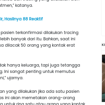
atmen,” katanya.
ir, Hasilnya 88 Reaktif
 pasien terkonfirmasi dilakukan tracing
ebih banyak dari itu. Bahkan, saat ini
sa dilacak 50 orang yang kontak erat
K
dak hanya keluarga, tapi juga tetangga
ng. Ini sangat penting untuk memutus
i,” ujarnya.
ANAK-ANAK BOJONEGORO DAN
ATNYA
NGANJUK SEKOLAH DI SMPN SARADAN
an yang dilakukan jika ada satu pasien
SEJAK 1996
ugas ini akan memetakan orang-orang
ya untuk ring satu atau orang yang kontak