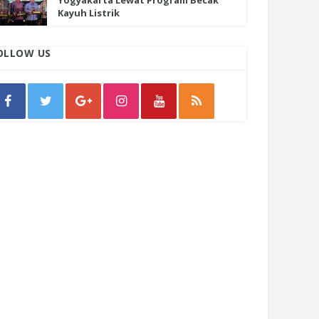
Yogyakarta Lewat Program Becak
Kayuh Listrik
OLLOW US