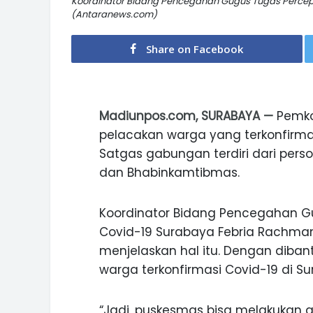
Koordinator Bidang Pencegahan Gugus Tugas Perce
(Antaranews.com)
Share on Facebook
Madiunpos.com, SURABAYA —
Pemko
pelacakan warga yang terkonfirmasi
Satgas gabungan terdiri dari person
dan Bhabinkamtibmas.
Koordinator Bidang Pencegahan 
Covid-19 Surabaya Febria Rachman
menjelaskan hal itu. Dengan diban
warga terkonfirmasi Covid-19 di Su
“Jadi, puskesmas bisa melakukan an