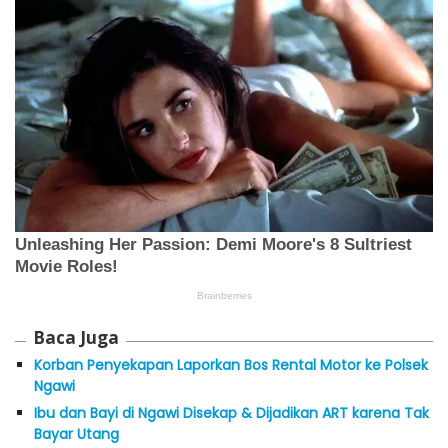
Baca Juga
Korban Penyekapan Laporkan Bos Rental Motor ke Polsek
Ngawi
Ibu dan Bayi di Ngawi Disekap & Dijadikan ART karena Tak
Bayar Utang