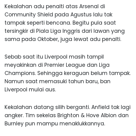
Kekalahan adu penalti atas Arsenal di
Community Shield pada Agustus lalu tak
tampak seperti bencana. Begitu pula saat
tersingkir di Piala Liga Inggris dari lawan yang
sama pada Oktober, juga lewat adu penalti.
Sebab saat itu Liverpool masih tampil
meyakinkan di Premier League dan Liga
Champions. Sehingga keraguan belum tampak.
Namun saat memasuki tahun baru, ban
Liverpool mulai aus.
Kekalahan datang silih berganti. Anfield tak lagi
angker. Tim sekelas Brighton & Hove Albion dan
Burnley pun mampu menaklukkannya.