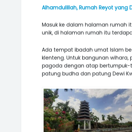
Alhamdulillah, Rumah Reyot yang D
Masuk ke dalam halaman rumah itu
unik, di halaman rumah itu terd
Ada tempat ibadah umat Islam beru
klenteng. Untuk bangunan wihara, 
pagoda dengan atap bertumpuk-tum
patung budha dan patung Dewi Kw
ASI WISATA
MANIS, LEGIT, DAN PAHIT, NIKM
 GUNUNG PANDAN
DURIAN SEGULUNG MADIUN