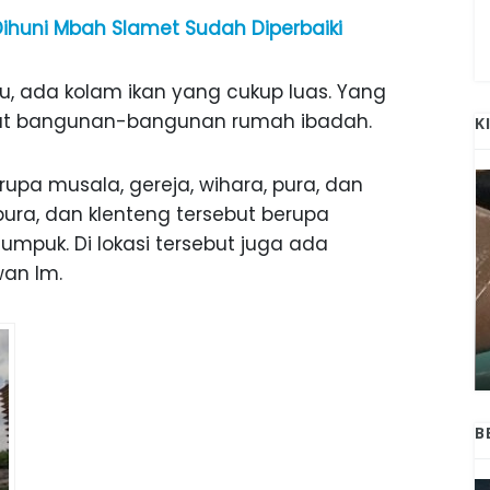
ihuni Mbah Slamet Sudah Diperbaiki
, ada kolam ikan yang cukup luas. Yang
apat bangunan-bangunan rumah ibadah.
K
pa musala, gereja, wihara, pura, dan
pura, dan klenteng tersebut berupa
puk. Di lokasi tersebut juga ada
an Im.
ANAK-ANAK BOJONEGORO DAN
ATNYA
NGANJUK SEKOLAH DI SMPN SARADAN
SEJAK 1996
B