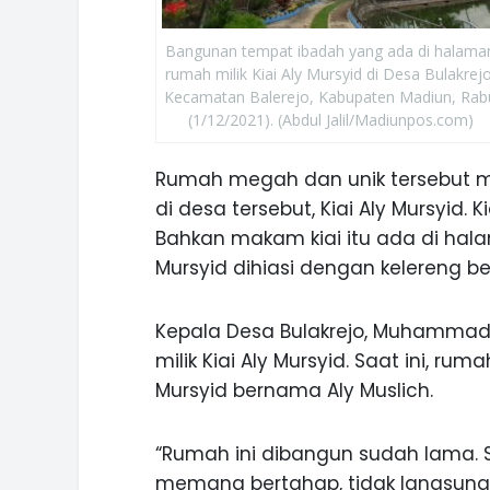
Bangunan tempat ibadah yang ada di halama
rumah milik Kiai Aly Mursyid di Desa Bulakrejo
Kecamatan Balerejo, Kabupaten Madiun, Rab
(1/12/2021). (Abdul Jalil/Madiunpos.com)
Rumah megah dan unik tersebut 
di desa tersebut, Kiai Aly Mursyid.
Bahkan makam kiai itu ada di hala
Mursyid dihiasi dengan kelereng b
Kepala Desa Bulakrejo, Muhammad
milik Kiai Aly Mursyid. Saat ini, ru
Mursyid bernama Aly Muslich.
“Rumah ini dibangun sudah lama.
memang bertahap, tidak langsung ja