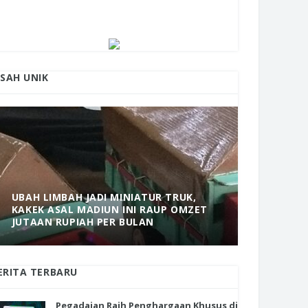
ISAH UNIK
UBAH LIMBAH JADI MINIATUR TRUK,
KAKEK ASAL MADIUN INI RAUP OMZET
MANTAP! 
JUTAAN RUPIAH PER BULAN
DOLOPO 
ERITA TERBARU
Pegadaian Raih Penghargaan Khusus di