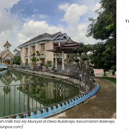
T
lik Kiai Aly Mursyid di Desa Bulakrejo, Kecamatan Balerejo,
diunpos.com)