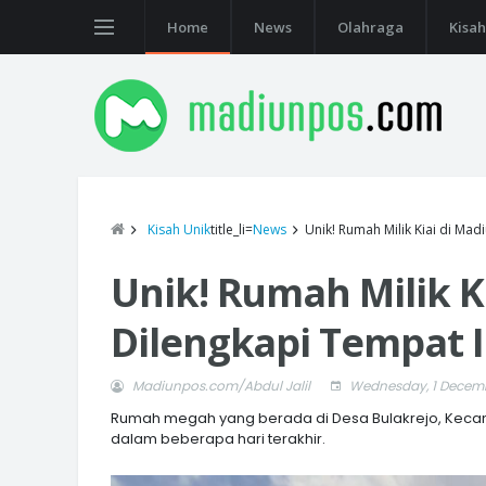
Home
News
Olahraga
Kisah
Kisah Unik
title_li=
News
Unik! Rumah Milik Kiai di Ma
Unik! Rumah Milik K
Dilengkapi Tempat 
Madiunpos.com/Abdul Jalil
Wednesday, 1 Decemb
Rumah megah yang berada di Desa Bulakrejo, Kecam
dalam beberapa hari terakhir.