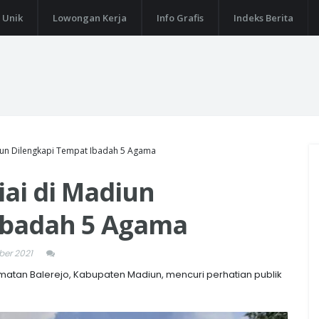
 Unik
Lowongan Kerja
Info Grafis
Indeks Berita
diun Dilengkapi Tempat Ibadah 5 Agama
iai di Madiun
Ibadah 5 Agama
er 2021
atan Balerejo, Kabupaten Madiun, mencuri perhatian publik