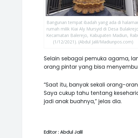
Bangunan tempat ibadah yang ada di halama
rumah milik Kiai Aly Mursyid di Desa Bulakrejo
Kecamatan Balerejo, Kabupaten Madiun, Rab
(1/12/2021). (Abdul Jalil/Madiunpos.com)
Selain sebagai pemuka agama, lanju
orang pintar yang bisa menyembuh
“Saat itu, banyak sekali orang-ora
Saya cukup tahu tentang kesehari
jadi anak buahnya,” jelas dia.
Editor : Abdul Jalil