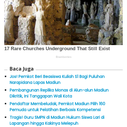
Baca Juga
Jos! Pemkot Beri Beasiswa Kuliah S1 Bagi Puluhan
Narapidana Lapas Madiun
Pembangunan Replika Monas di Alun-alun Madiun
Dikritik, Ini Tanggapan Wali Kota
Pendaftar Membeludak, Pemkot Madiun Pilih 160
Pemuda untuk Pelatihan Berbasis Kompetensi
Tragis! Guru SMPN di Madiun Hukum Siswa Lari di
Lapangan hingga Kakinya Melepuh