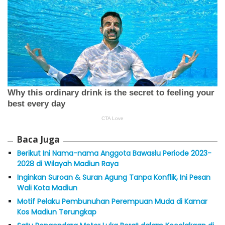
Baca Juga
Berikut Ini Nama-nama Anggota Bawaslu Periode 2023-
2028 di Wilayah Madiun Raya
Inginkan Suroan & Suran Agung Tanpa Konflik, Ini Pesan
Wali Kota Madiun
Motif Pelaku Pembunuhan Perempuan Muda di Kamar
Kos Madiun Terungkap