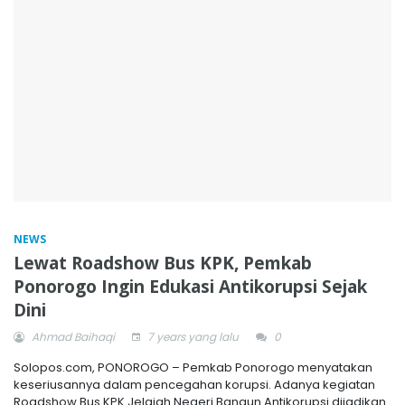
NEWS
Lewat Roadshow Bus KPK, Pemkab
Ponorogo Ingin Edukasi Antikorupsi Sejak
Dini
Ahmad Baihaqi
7 years yang lalu
0
Solopos.com, PONOROGO – Pemkab Ponorogo menyatakan
keseriusannya dalam pencegahan korupsi. Adanya kegiatan
Roadshow Bus KPK Jelajah Negeri Bangun Antikorupsi dijadikan