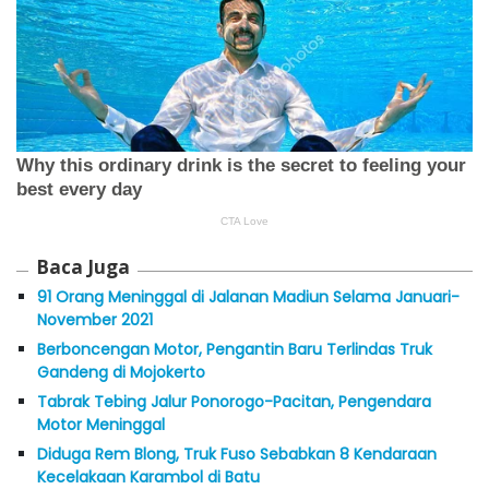
Baca Juga
91 Orang Meninggal di Jalanan Madiun Selama Januari-
November 2021
Berboncengan Motor, Pengantin Baru Terlindas Truk
Gandeng di Mojokerto
Tabrak Tebing Jalur Ponorogo-Pacitan, Pengendara
Motor Meninggal
Diduga Rem Blong, Truk Fuso Sebabkan 8 Kendaraan
Kecelakaan Karambol di Batu