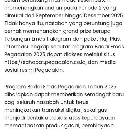
belum
beruntung
masih
ada
kesempatan
memenangkan
undian
pada
Periode
2 yang
dimulai
dari
September
hingga
Desember
2025.
Tidak
hanya
itu
,
nasabah
yang
beruntung
juga
berhak
memenangkan
grand prize
berupa
Tabungan
Emas
1 kilogram dan
paket
Haji Plus.
Informasi
lengkap
seputar
program
Badai
Emas
Pegadaian
2025
dapat
diakses
melalui
situs
https://sahabat.pegadaian.co.id, dan media
sosial
resmi
Pegadaian
.
Program
Badai
Emas
Pegadaian
Tahun
2025
diharapkan
dapat
memberikan
semangat
baru
bagi
seluruh
nasabah
untuk
terus
meningkatkan
transaksi
digital,
sekaligus
menjadi
bentuk
apresiasi
atas
kepercayaan
memanfaatkan
produk
gadai
,
pembiayaan