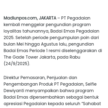
Madiunpos.com, JAKARTA
– PT
Pegadaian
kembali
menggelar
pengundian
program
loyalitas
tahunannya
,
Badai
Emas
Pegadaian
2025.
Setelah
periode
pengumpulan
poin
dari
bulan
Mei
hingga
Agustus
lalu
,
pengundian
Badai
Emas
Periode
1
resmi
diselenggarakan
di
The
Gade
Tower Jakarta, pada Rabu
(24/9
/2025
).
Direktur
Pemasaran
,
Penjualan
dan
Pengembangan
Produk
PT
Pegadaian
, Selfie
Dewiyanti
menyampaikan
bahwa
program
Badai
Emas
dipersembahkan
sebagai
bentuk
apresiasi
Pegadaian
kepada
seluruh
“
Sahabat