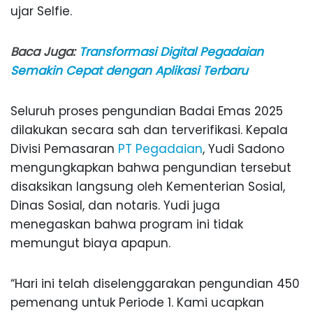
ujar
Selfie.
Baca Juga:
Transformasi Digital Pegadaian
Semakin Cepat dengan Aplikasi Terbaru
Seluruh
proses
pengundian
Badai
Emas
2025
dilakukan
secara
sah
dan
terverifikasi
.
Kepala
Divisi
Pemasaran
PT
Pegadaian
,
Yudi
Sadono
mengungkapkan
bahwa
pengundian
tersebut
disaksikan
langsung
oleh Kementerian Sosial,
Dinas Sosial, dan
notaris
.
Yudi
juga
menegaskan
bahwa
program
ini
tidak
memungut
biaya
apapun
.
“Hari
ini
telah
diselenggarakan
pengundian
450
pemenang
untuk
Periode
1. Kami
ucapkan