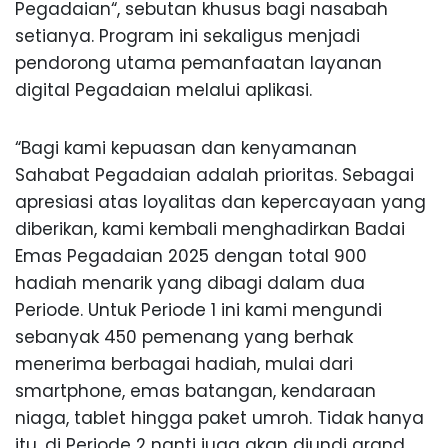
Pegadaian
“,
sebutan
khusus
bagi
nasabah
setianya
. Program
ini
sekaligus
menjadi
pendorong
utama
pemanfaatan
layanan
digital
Pegadaian
melalui
aplikasi
.
“
Bagi
kami
kepuasan
dan
kenyamanan
Sahabat
Pegadaian
adalah
prioritas
.
Sebagai
apresiasi
atas
loyalitas
dan
kepercayaan
yang
diberikan
, kami
kembali
menghadirkan
Badai
Emas
Pegadaian
2025
dengan
total 900
hadiah
menarik
yang
dibagi
dalam
dua
Periode
.
Untuk
Periode
1
ini
kami
mengundi
sebanyak
450
pemenang
yang
berhak
menerima
berbagai
hadiah
,
mulai
dari
smartphone,
emas
batangan
,
kendaraan
niaga
, tablet
hingga
paket
umroh
.
Tidak
hanya
itu
, di
Periode
2
nanti
juga
akan
diundi
grand