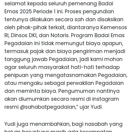
selamat
kepada
seluruh
pemenang
Badai
Emas
2025
Periode
1
ini
. Proses
pengundian
tentunya
dilakukan
secara
sah
dan
disaksikan
oleh
pihak-pihak
terkait
,
diantaranya
Kemensos
RI,
Dinsos
DKI, dan
Notaris
. Program
Badai
Emas
Pegadaian
ini
tidak
memungut
biaya
apapun
,
termasuk
pajak
dan
biaya
pengiriman
menjadi
tanggung
jawab
Pegadaian
,
jadi
kami
mohon
agar
seluruh
masyarakat
hati-hati
terhadap
penipuan
yang
mengatasnamakan
Pegadaian
,
atau
mengaku
sebagai
perwakilan
Pegadaian
dan
meminta
biaya
.
Pengumuman
nantinya
akan
diumumkan
secara
resmi
di
instagram
resmi
@sahabatpegadaian,”
ujar
Yudi
.
Yudi
juga
menambahkan
,
bagi
nasabah
yang