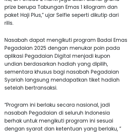
prize
berupa
Tabungan
Emas
1 kilogram dan
paket
Haji Plus,”
ujar
Selfie
seperti
dikutip
dari
rilis
.
Nasabah
dapat
mengikuti
program
Badai
Emas
Pegadaian
2025
dengan
menukar
poin
pada
aplikasi
Pegadaian
Digital
menjadi
kupon
undian
berdasarkan
hadiah
yang
dipilih
,
sementara
khusus
bagi
nasabah
Pegadaian
Syariah
langsung
mendapatkan
tiket
hadiah
setelah
bertransaksi
.
“Program
ini
berlaku
secara
nasional
,
jadi
nasabah
Pegadaian
di
seluruh
Indonesia
berhak
untuk
mengikuti
program
ini
sesuai
dengan
syarat
dan
ketentuan
yang
berlaku
, ”