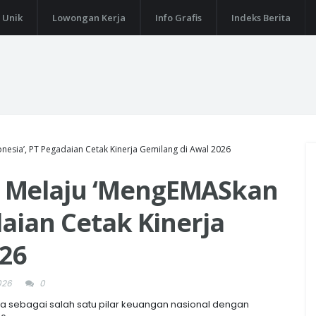
 Unik
Lowongan Kerja
Info Grafis
Indeks Berita
esia’, PT Pegadaian Cetak Kinerja Gemilang di Awal 2026
 Melaju ‘MengEMASkan
daian Cetak Kinerja
026
026
0
sebagai salah satu pilar keuangan nasional dengan