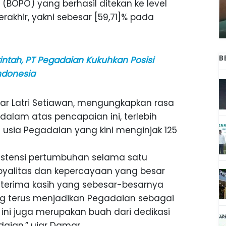
BOPO) yang berhasil ditekan ke level
ANAK-ANAK BOJONEGORO DAN
ATNYA
NGANJUK SEKOLAH DI SMPN SARADAN
akhir, yakni sebesar [59,71]% pada
SEJAK 1996
B
ntah, PT Pegadaian Kukuhkan Posisi
ndonesia
ar Latri Setiawan, mengungkapkan rasa
alam atas pencapaian ini, terlebih
sia Pegadaian yang kini menginjak 125
istensi pertumbuhan selama satu
yalitas dan kepercayaan yang besar
terima kasih yang sebesar-besarnya
g terus menjadikan Pegadaian sebagai
 ini juga merupakan buah dari dedikasi
daian,” ujar Damar.