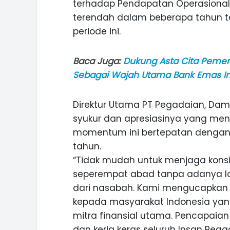
terhadap Pendapatan Operasional (
ASI WISATA
MANIS, LEGIT, DAN PAHIT, NIKM
terendah dalam beberapa tahun ter
 GUNUNG PANDAN
DURIAN SEGULUNG MADIUN
periode ini.
Baca Juga:
Dukung Asta Cita Pemeri
Sebagai Wajah Utama Bank Emas I
Direktur Utama PT Pegadaian, Dam
syukur dan apresiasinya yang mend
momentum ini bertepatan dengan u
tahun.
“Tidak mudah untuk menjaga kons
seperempat abad tanpa adanya lo
dari nasabah. Kami mengucapkan 
kepada masyarakat Indonesia yan
mitra finansial utama. Pencapaian
dan kerja keras seluruh Insan Pega