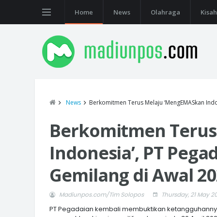
Home
News
Olahraga
Kisah
News
Berkomitmen Terus Melaju ‘MengEMASkan Indon
Berkomitmen Terus
Indonesia’, PT Pega
Gemilang di Awal 2
Madiunpos.com/Tim Solopos
Thursday, 21 May 2
PT Pegadaian kembali membuktikan ketangguhannya 