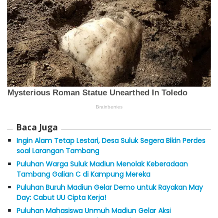
Baca Juga
Ingin Alam Tetap Lestari, Desa Suluk Segera Bikin Perdes
soal Larangan Tambang
Puluhan Warga Suluk Madiun Menolak Keberadaan
Tambang Galian C di Kampung Mereka
Puluhan Buruh Madiun Gelar Demo untuk Rayakan May
Day: Cabut UU Cipta Kerja!
Puluhan Mahasiswa Unmuh Madiun Gelar Aksi