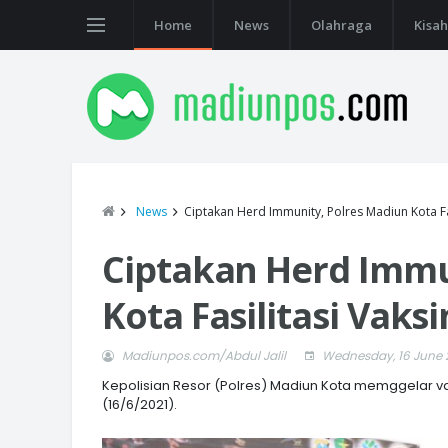
Home
News
Olahraga
Kisah
News
Ciptakan Herd Immunity, Polres Madiun Kota Fa
Ciptakan Herd Immu
Kota Fasilitasi Vaks
Madiunpos.com/Abdul Jalil
Wednesday, 16 June 
Kepolisian Resor (Polres) Madiun Kota memggelar va
(16/6/2021).