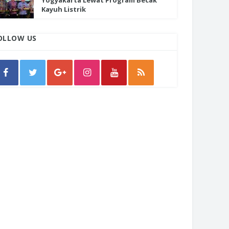
Yogyakarta Lewat Program Becak
Kayuh Listrik
OLLOW US