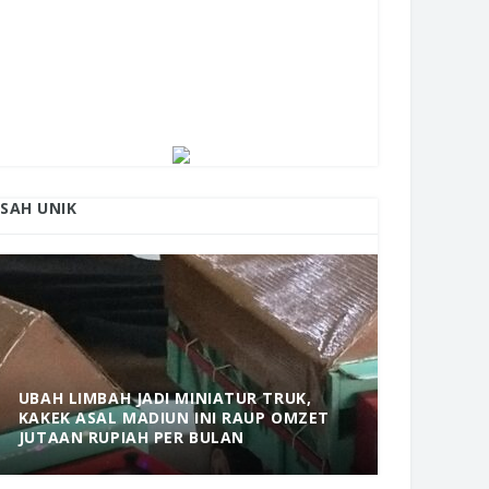
ISAH UNIK
UBAH LIMBAH JADI MINIATUR TRUK,
KAKEK ASAL MADIUN INI RAUP OMZET
MANTAP! 
JUTAAN RUPIAH PER BULAN
DOLOPO 