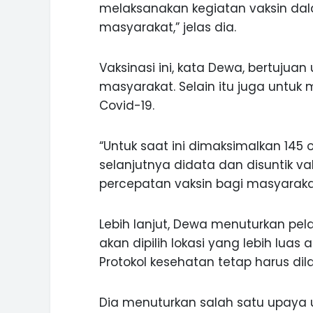
melaksanakan kegiatan vaksin da
masyarakat,” jelas dia.
Vaksinasi ini, kata Dewa, bertujua
masyarakat. Selain itu juga untu
Covid-19.
“Untuk saat ini dimaksimalkan 145
selanjutnya didata dan disuntik 
percepatan vaksin bagi masyarakat
Lebih lanjut, Dewa menuturkan pel
akan dipilih lokasi yang lebih lua
Protokol kesehatan tetap harus dil
ASI WISATA
MANIS, LEGIT, DAN PAHIT, NIKM
 GUNUNG PANDAN
DURIAN SEGULUNG MADIUN
Dia menuturkan salah satu upay