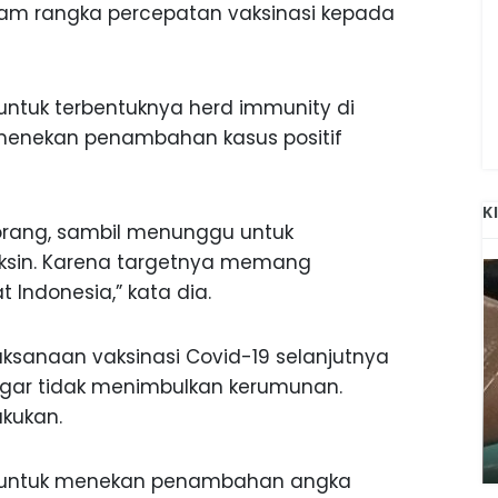
lam rangka percepatan vaksinasi kepada
n untuk terbentuknya herd immunity di
k menekan penambahan kasus positif
K
 orang, sambil menunggu untuk
vaksin. Karena targetnya memang
 Indonesia,” kata dia.
aksanaan vaksinasi Covid-19 selanjutnya
s agar tidak menimbulkan kerumunan.
ANAK-ANAK BOJONEGORO DAN
akukan.
ATNYA
NGANJUK SEKOLAH DI SMPN SARADAN
SEJAK 1996
a untuk menekan penambahan angka