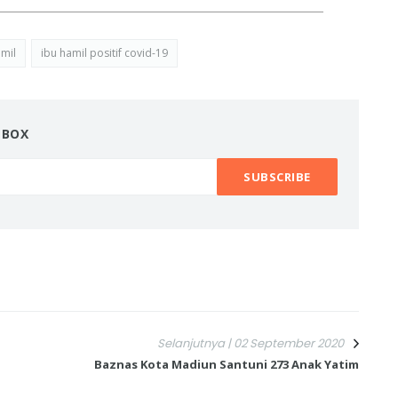
amil
ibu hamil positif covid-19
NBOX
Selanjutnya | 02 September 2020
Baznas Kota Madiun Santuni 273 Anak Yatim