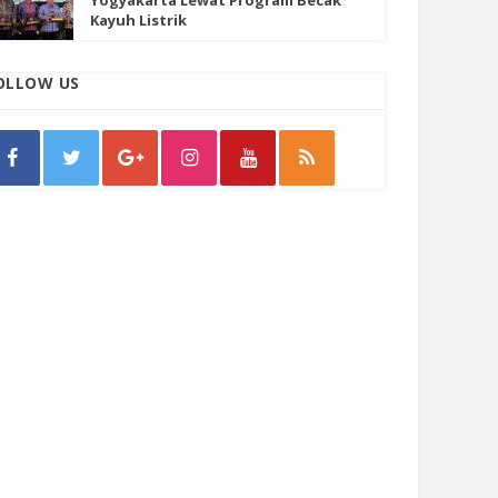
Yogyakarta Lewat Program Becak
Kayuh Listrik
OLLOW US