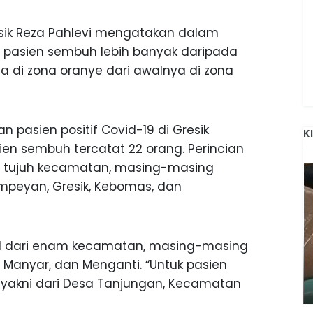
ik Reza Pahlevi mengatakan dalam
n pasien sembuh lebih banyak daripada
ada di zona oranye dari awalnya di zona
 pasien positif Covid-19 di Gresik
K
en sembuh tercatat 22 orang. Perincian
ari tujuh kecamatan, masing-masing
ampeyan, Gresik, Kebomas, dan
l dari enam kecamatan, masing-masing
ANAK-ANAK BOJONEGORO DAN
s, Manyar, dan Menganti. “Untuk pasien
ATNYA
NGANJUK SEKOLAH DI SMPN SARADAN
SEJAK 1996
, yakni dari Desa Tanjungan, Kecamatan