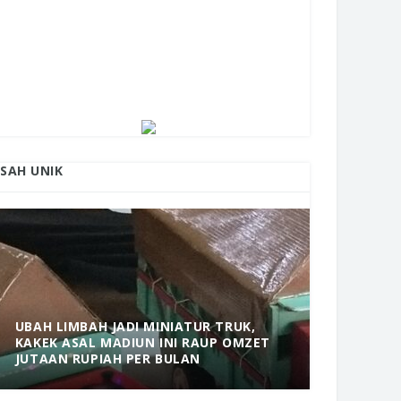
ISAH UNIK
UBAH LIMBAH JADI MINIATUR TRUK,
KAKEK ASAL MADIUN INI RAUP OMZET
MANTAP! 
JUTAAN RUPIAH PER BULAN
DOLOPO 