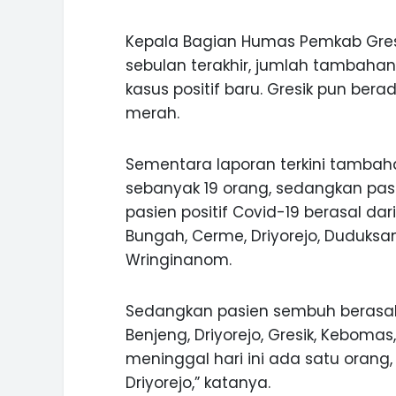
Kepala Bagian Humas Pemkab Gres
sebulan terakhir, jumlah tambaha
kasus positif baru. Gresik pun ber
merah.
Sementara laporan terkini tambahan
sebanyak 19 orang, sedangkan pasi
pasien positif Covid-19 berasal d
Bungah, Cerme, Driyorejo, Duduks
Wringinanom.
Sedangkan pasien sembuh berasa
Benjeng, Driyorejo, Gresik, Keboma
ASI WISATA
MANIS, LEGIT, DAN PAHIT, NIKM
 GUNUNG PANDAN
DURIAN SEGULUNG MADIUN
meninggal hari ini ada satu orang
Driyorejo,” katanya.