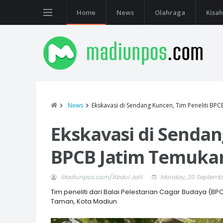
Home
News
Olahraga
Kisah
News
Ekskavasi di Sendang Kuncen, Tim Peneliti BPC
Ekskavasi di Sendan
BPCB Jatim Temukan
Madiunpos.com/Abdul Jalil
Monday, 20 Septembe
Tim peneliti dari Balai Pelestarian Cagar Budaya (
Taman, Kota Madiun.