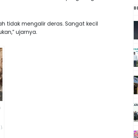
B
h tidak mengalir deras. Sangat kecil
ukan,” ujarnya.
n
).