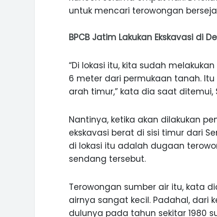
untuk mencari terowongan bersejara
BPCB Jatim Lakukan Ekskavasi di
“Di lokasi itu, kita sudah melakuka
6 meter dari permukaan tanah. Itu
arah timur,” kata dia saat ditemui, 
Nantinya, ketika akan dilakukan pen
ekskavasi berat di sisi timur dar
di lokasi itu adalah dugaan terow
sendang tersebut.
ASI WISATA
MANIS, LEGIT, DAN PAHIT, NIKM
Terowongan sumber air itu, kata d
 GUNUNG PANDAN
DURIAN SEGULUNG MADIUN
airnya sangat kecil. Padahal, dar
dulunya pada tahun sekitar 1980 s