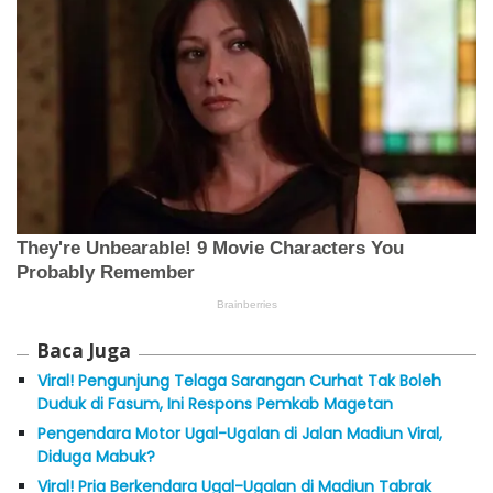
Baca Juga
Viral! Pengunjung Telaga Sarangan Curhat Tak Boleh
Duduk di Fasum, Ini Respons Pemkab Magetan
Pengendara Motor Ugal-Ugalan di Jalan Madiun Viral,
Diduga Mabuk?
Viral! Pria Berkendara Ugal-Ugalan di Madiun Tabrak