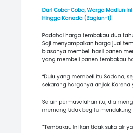
Dari Coba-Coba, Warga Madiun Ini B
Hingga Kanada (Bagian-1)
Padahal harga tembakau dua tahun
Saji menyampaikan harga jual tem
biasanya membeli hasil panen mem
yang membeli panen tembakau ha
“Dulu yang membeli itu Sadana, sej
sekarang harganya anjlok. Karena y
Selain permasalahan itu, dia men
memang tidak begitu mendukung t
ASI WISATA
MANIS, LEGIT, DAN PAHIT, NIKM
 GUNUNG PANDAN
DURIAN SEGULUNG MADIUN
“Tembakau ini kan tidak suka air ya