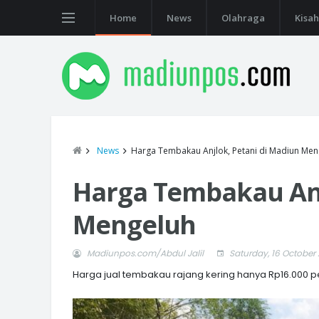
Home
News
Olahraga
Kisah
News
Harga Tembakau Anjlok, Petani di Madiun Men
Harga Tembakau Anj
Mengeluh
Madiunpos.com/Abdul Jalil
Saturday, 16 October 
Harga jual tembakau rajang kering hanya Rp16.000 p