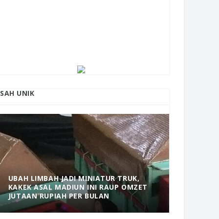
ISAH UNIK
UBAH LIMBAH JADI MINIATUR TRUK,
KAKEK ASAL MADIUN INI RAUP OMZET
MANTAP! 
JUTAAN RUPIAH PER BULAN
DOLOPO 