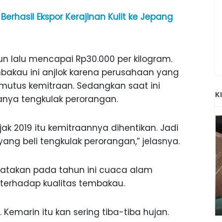
erhasil Ekspor Kerajinan Kulit ke Jepang
 lalu mencapai Rp30.000 per kilogram.
bakau ini anjlok karena perusahaan yang
utus kemitraan. Sedangkan saat ini
K
nya tengkulak perorangan.
ak 2019 itu kemitraannya dihentikan. Jadi
ang beli tengkulak perorangan,” jelasnya.
gatakan pada tahun ini cuaca alam
ANAK-ANAK BOJONEGORO DAN
erhadap kualitas tembakau.
ATNYA
NGANJUK SEKOLAH DI SMPN SARADAN
SEJAK 1996
. Kemarin itu kan sering tiba-tiba hujan.