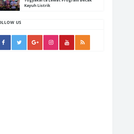
Yogyakarta Lewat Program Becak
Kayuh Listrik
OLLOW US