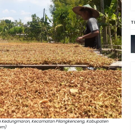
T
a Kedungmaron, Kecamatan Pilangkenceng, Kabupaten
com)