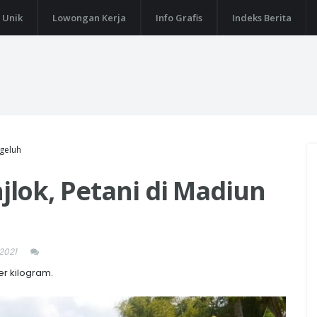
 Unik
Lowongan Kerja
Info Grafis
Indeks Berita
geluh
lok, Petani di Madiun
2021
er kilogram.