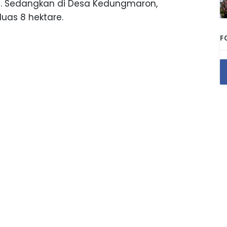
re. Sedangkan di Desa Kedungmaron,
uas 8 hektare.
F