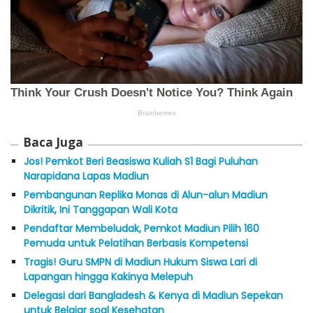
Baca Juga
Jos! Pemkot Beri Beasiswa Kuliah S1 Bagi Puluhan
Narapidana Lapas Madiun
Pembangunan Replika Monas di Alun-alun Madiun
Dikritik, Ini Tanggapan Wali Kota
Pendaftar Membeludak, Pemkot Madiun Pilih 160
Pemuda untuk Pelatihan Berbasis Kompetensi
Tragis! Guru SMPN di Madiun Hukum Siswa Lari di
Lapangan hingga Kakinya Melepuh
Delegasi dari Bangladesh & Kenya di Madiun Sepekan
untuk Belajar soal Kesehatan