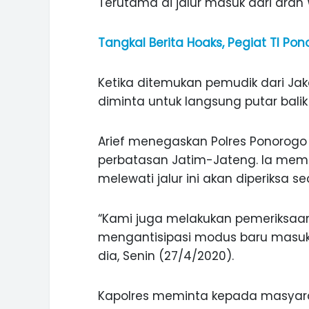
Terutama di jalur masuk dari arah
Tangkal Berita Hoaks, Pegiat TI Pon
Ketika ditemukan pemudik dari J
diminta untuk langsung putar balik
Arief menegaskan Polres Ponorogo
perbatasan Jatim-Jateng. Ia mem
melewati jalur ini akan diperiksa se
“Kami juga melakukan pemeriksaan
mengantisipasi modus baru masukn
dia, Senin (27/4/2020).
ASI WISATA
MANIS, LEGIT, DAN PAHIT, NIKM
 GUNUNG PANDAN
DURIAN SEGULUNG MADIUN
Kapolres meminta kepada masyara