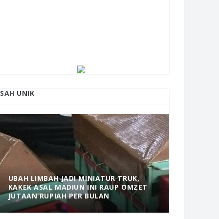
ISAH UNIK
UBAH LIMBAH JADI MINIATUR TRUK,
KAKEK ASAL MADIUN INI RAUP OMZET
MANTAP! 
JUTAAN RUPIAH PER BULAN
DOLOPO 