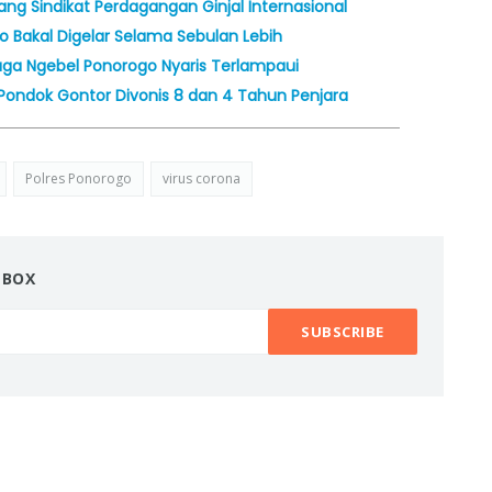
ng Sindikat Perdagangan Ginjal Internasional
 Bakal Digelar Selama Sebulan Lebih
aga Ngebel Ponorogo Nyaris Terlampaui
i Pondok Gontor Divonis 8 dan 4 Tahun Penjara
Polres Ponorogo
virus corona
NBOX