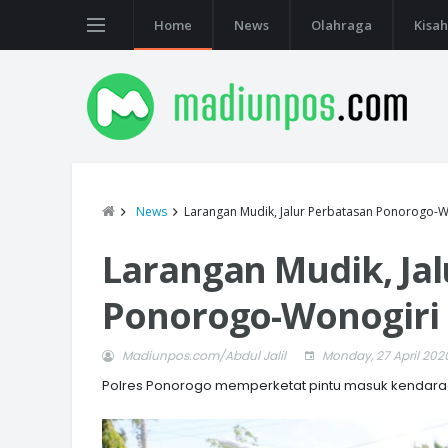
Home
News
Olahraga
Kisah
News
Larangan Mudik, Jalur Perbatasan Ponorogo-Won
Larangan Mudik, Ja
Ponorogo-Wonogiri D
Madiunpos.com/Abdul Jalil
Monday, 27 April 202
Polres Ponorogo memperketat pintu masuk kendara