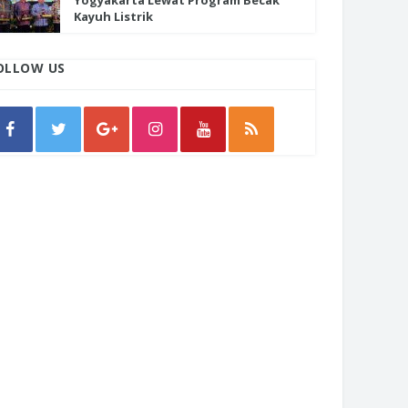
Yogyakarta Lewat Program Becak
Kayuh Listrik
OLLOW US