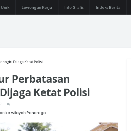
 Unik
Lowongan Kerja
Info Grafis
Indeks Berita
ogiri Dijaga Ketat Polisi
lur Perbatasan
ijaga Ketat Polisi
0
an ke wilayah Ponorogo.