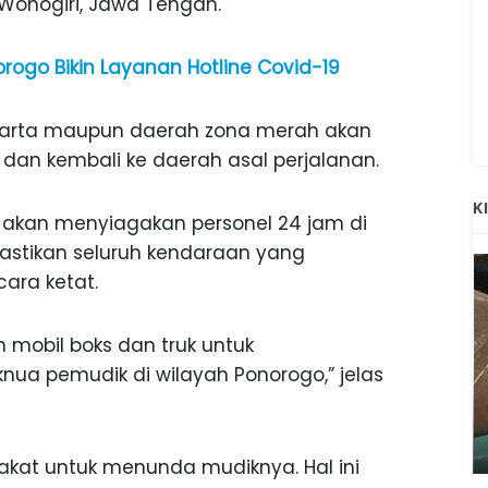
 Wonogiri, Jawa Tengah.
orogo Bikin Layanan Hotline Covid-19
akarta maupun daerah zona merah akan
 dan kembali ke daerah asal perjalanan.
K
 akan menyiagakan personel 24 jam di
astikan seluruh kendaraan yang
cara ketat.
 mobil boks dan truk untuk
ua pemudik di wilayah Ponorogo,” jelas
ANAK-ANAK BOJONEGORO DAN
ATNYA
NGANJUK SEKOLAH DI SMPN SARADAN
SEJAK 1996
kat untuk menunda mudiknya. Hal ini