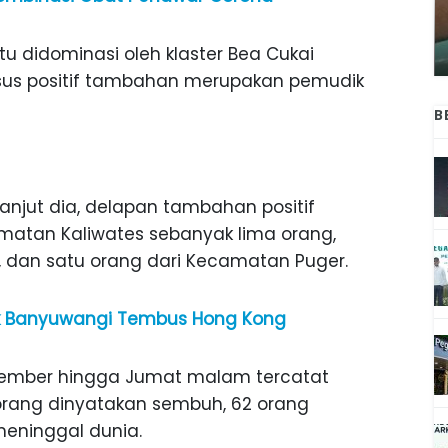
ANAK-ANAK BOJONEGORO DAN
ATNYA
NGANJUK SEKOLAH DI SMPN SARADAN
SEJAK 1996
u didominasi oleh klaster Bea Cukai
asus positif tambahan merupakan pemudik
B
njut dia, delapan tambahan positif
amatan Kaliwates sebanyak lima orang,
 dan satu orang dari Kecamatan Puger.
ak Banyuwangi Tembus Hong Kong
i Jember hingga Jumat malam tercatat
 orang dinyatakan sembuh, 62 orang
eninggal dunia.