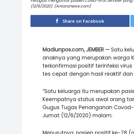
Petugas mengantar pasien Covid-19 di Jember yang
(12/6/2020). (Antaranews.com)
Share on Facebook
Madiunpos.com, JEMBER —
Satu kelu
anaknya yang merupakan warga K
terkonfirmasi positif terinfeksi viru
tes cepat dengan hasil reaktif dan
“Satu keluarga itu merupakan pasien
Keempatnya status awal orang tanp
Gugus Tugas Penanganan Covod-19
Jumat (12/6/2020) malam.
Menurutnya, pasien positif ke-78 (