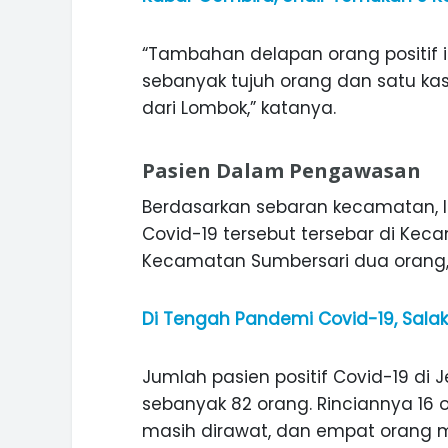
ASI WISATA
MANIS, LEGIT, DAN PAHIT, NIKM
 GUNUNG PANDAN
DURIAN SEGULUNG MADIUN
“Tambahan delapan orang positif it
sebanyak tujuh orang dan satu k
dari Lombok,” katanya.
Pasien Dalam Pengawasan
Berdasarkan sebaran kecamatan, la
Covid-19 tersebut tersebar di Kec
Kecamatan Sumbersari dua orang,
Di Tengah Pandemi Covid-19, Sal
Jumlah pasien positif Covid-19 d
sebanyak 82 orang. Rinciannya 16
masih dirawat, dan empat orang m