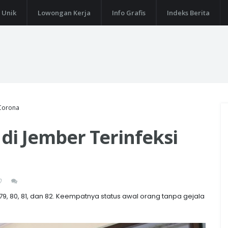
 Unik
Lowongan Kerja
Info Grafis
Indeks Berita
 Corona
 di Jember Terinfeksi
0
79, 80, 81, dan 82. Keempatnya status awal orang tanpa gejala