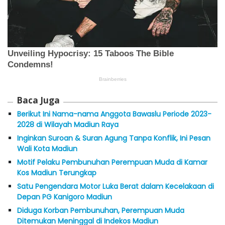
Baca Juga
Berikut Ini Nama-nama Anggota Bawaslu Periode 2023-
2028 di Wilayah Madiun Raya
Inginkan Suroan & Suran Agung Tanpa Konflik, Ini Pesan
Wali Kota Madiun
Motif Pelaku Pembunuhan Perempuan Muda di Kamar
Kos Madiun Terungkap
Satu Pengendara Motor Luka Berat dalam Kecelakaan di
Depan PG Kanigoro Madiun
Diduga Korban Pembunuhan, Perempuan Muda
Ditemukan Meninggal di Indekos Madiun