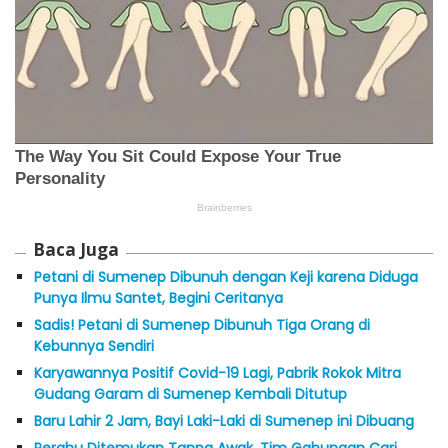
Baca Juga
Petani di Sumenep Dibunuh dengan Keji karena Diduga
Punya Ilmu Santet, Begini Ceritanya
Sadis! Petani di Sumenep Dibunuh Tiga Orang di
Kebunnya Sendiri
Karyawannya Positif Covid-19 Lagi, Pabrik Rokok Mitra
Gudang Garam di Sumenep Kembali Ditutup
Baru Lahir 2 Jam, Bayi Laki-Laki di Sumenep ini Dibuang