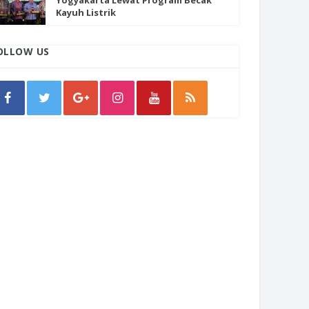
Yogyakarta Lewat Program Becak
Kayuh Listrik
OLLOW US