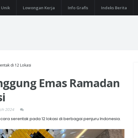
 Unik
Lowongan Kerja
Info Grafis
Indeks Berita
ntak di 12 Lokasi
anggung Emas Ramadan
si
rch 2024
 serentak pada 12 lokasi di berbagai penjuru Indonesia.