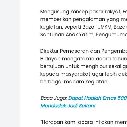
Mengusung konsep pasar rakyat, F
memberikan pengalaman yang men
kegiatan, seperti Bazar UMKM, Baza
Santunan Anak Yatim, Pengumuman
Direktur Pemasaran dan Pengemb
Hidayah mengatakan acara tahunan
bertujuan untuk menghibur sekal
kepada masyarakat agar lebih de
berbagai macam kegiatan.
Baca Juga:
Dapat Hadiah Emas 500 
Mendadak Jadi Sultan!
ASI WISATA
MANIS, LEGIT, DAN PAHIT, NIKM
 GUNUNG PANDAN
DURIAN SEGULUNG MADIUN
“Harapan kami acara ini akan me