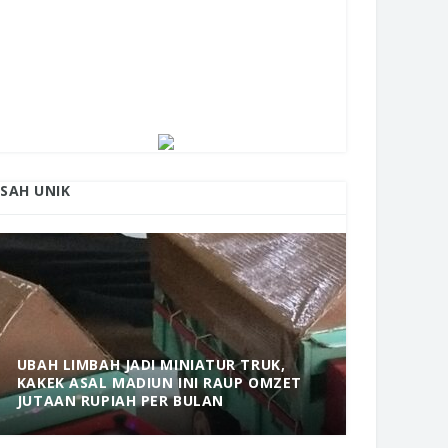
ISAH UNIK
UBAH LIMBAH JADI MINIATUR TRUK,
KAKEK ASAL MADIUN INI RAUP OMZET
MANTAP! 
JUTAAN RUPIAH PER BULAN
DOLOPO 