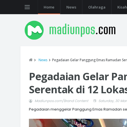
Home
News
Olahraga
Kisah
News
Pegadaian Gelar Panggung Emas Ramadan Sere
Pegadaian Gelar P
Serentak di 12 Loka
Madiunpos.com/Brand Content
Saturday, 30 Ma
Pegadaian menggelar Panggung Emas Ramadan secara