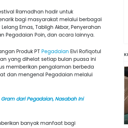
estival Ramadhan hadir untuk
arik bagi masyarakat melalui berbagai
r Lelang Emas, Tabligh Akbar, Penyerahan
 Pegadaian Poin, dan acara lainnya.
angan Produk PT
Pegadaian
Elvi Rofiqotul
K
 yang dihelat setiap bulan puasa ini
igus memberikan pengalaman berbeda
kat dan mengenal Pegadaian melalui
Gram dari Pegadaian, Nasabah Ini
ANAK-ANAK BOJONEGORO DAN
ATNYA
NGANJUK SEKOLAH DI SMPN SARADAN
SEJAK 1996
mberikan banyak manfaat bagi