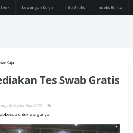
 Unik
Lowongan Kerja
Info Grafis
Indeks Berita
pan Saja
diakan Tes Swab Gratis
ay, 16 September 2020
Labkesda untuk warganya.