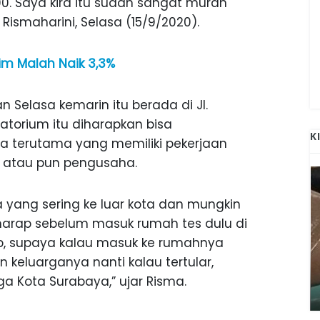
0. Saya kira itu sudah sangat murah
i Rismaharini, Selasa (15/9/2020).
im Malah Naik 3,3%
 Selasa kemarin itu berada di Jl.
atorium itu diharapkan bisa
K
a terutama yang memiliki pekerjaan
pir atau pun pengusaha.
a yang sering ke luar kota dan mungkin
rap sebelum masuk rumah tes dulu di
top, supaya kalau masuk ke rumahnya
 keluarganya nanti kalau tertular,
ANAK-ANAK BOJONEGORO DAN
ATNYA
NGANJUK SEKOLAH DI SMPN SARADAN
ga Kota Surabaya,” ujar Risma.
SEJAK 1996