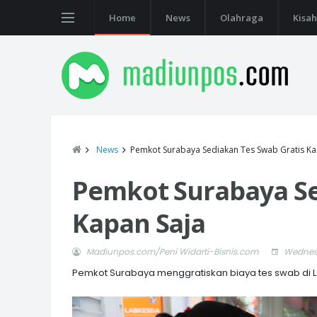
Home
News
Olahraga
Kisah
News
Pemkot Surabaya Sediakan Tes Swab Gratis Ka
Pemkot Surabaya Se
Kapan Saja
Madiunpos.com/Peni Widarti-Bisnis.com
Wednesd
Pemkot Surabaya menggratiskan biaya tes swab di 