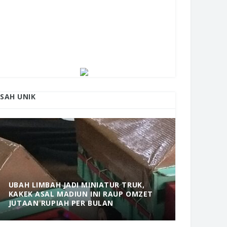
ISAH UNIK
UBAH LIMBAH JADI MINIATUR TRUK,
KAKEK ASAL MADIUN INI RAUP OMZET
MANTAP! 
JUTAAN RUPIAH PER BULAN
DOLOPO 