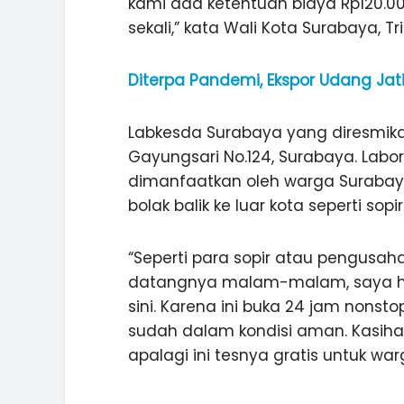
kami ada ketentuan biaya Rp120.00
sekali,” kata Wali Kota Surabaya, Tr
Diterpa Pandemi, Ekspor Udang Jat
Labkesda Surabaya yang diresmikan
Gayungsari No.124, Surabaya. Labor
dimanfaatkan oleh warga Surabay
bolak balik ke luar kota seperti so
“Seperti para sopir atau pengusah
datangnya malam-malam, saya ha
sini. Karena ini buka 24 jam nons
sudah dalam kondisi aman. Kasihan
ASI WISATA
MANIS, LEGIT, DAN PAHIT, NIKM
apalagi ini tesnya gratis untuk war
 GUNUNG PANDAN
DURIAN SEGULUNG MADIUN