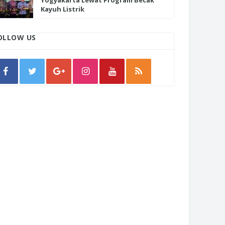
Yogyakarta Lewat Program Becak
Kayuh Listrik
OLLOW US