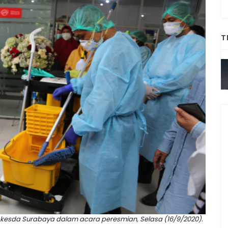
T
abkesda Surabaya dalam acara peresmian, Selasa (16/9/2020).