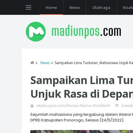
Home
News
Olahraga
Kisah
News
Sampaikan Lima Tuntutan, Mahasiswa Unjuk 
Sampaikan Lima Tu
Unjuk Rasa di Depa
Madiunpos.com/Ronaa Nisa'us Sholikhah
Tuesda
Sejumlah mahasiswa yang tergabung dalam Aliansi F
DPRD Kabupaten Ponorogo, Selasa (24/5/2022).