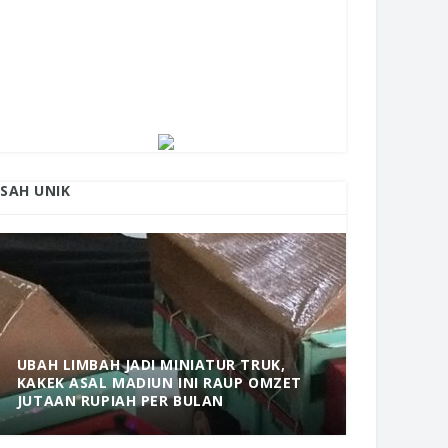
ISAH UNIK
UBAH LIMBAH JADI MINIATUR TRUK,
KAKEK ASAL MADIUN INI RAUP OMZET
MANTAP! 
JUTAAN RUPIAH PER BULAN
DOLOPO 