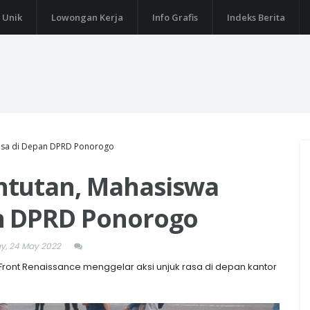
 Unik
Lowongan Kerja
Info Grafis
Indeks Berita
Rasa di Depan DPRD Ponorogo
ntutan, Mahasiswa
n DPRD Ponorogo
y, 24 May 2022
ront Renaissance menggelar aksi unjuk rasa di depan kantor