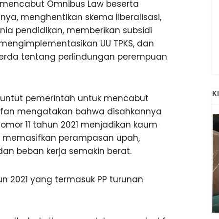
k mencabut Omnibus Law beserta
nya, menghentikan skema liberalisasi,
dunia pendidikan, memberikan subsidi
a mengimplementasikan UU TPKS, dan
rda tentang perlindungan perempuan
K
nuntut pemerintah untuk mencabut
Irfan mengatakan bahwa disahkannya
omor 11 tahun 2021 menjadikan kaum
isa memasifkan perampasan upah,
dan beban kerja semakin berat.
ahun 2021 yang termasuk PP turunan
ANAK-ANAK BOJONEGORO DAN
ATNYA
NGANJUK SEKOLAH DI SMPN SARADAN
SEJAK 1996