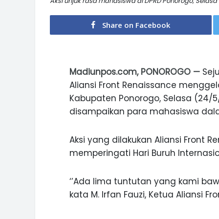
Aksi unjuk rasa mahasiswa di DPRD Ponorogo, Selasa 
Share on Facebook
Madiunpos.com, PONOROGO —
Sej
Aliansi Front Renaissance menggela
Kabupaten Ponorogo, Selasa (24/5
disampaikan para mahasiswa dalam
Aksi yang dilakukan Aliansi Front 
memperingati Hari Buruh Internasio
‘’Ada lima tuntutan yang kami bawa
kata M. Irfan Fauzi, Ketua Aliansi F