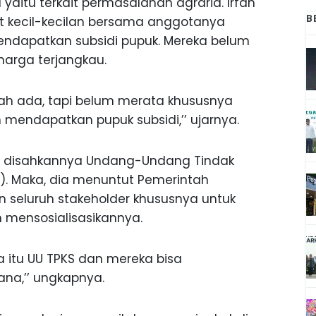
a yaitu terkait permasalahan agraria. Irfan
B
et kecil-kecilan bersama anggotanya
endapatkan subsidi pupuk. Mereka belum
arga terjangkau.
dah ada, tapi belum merata khususnya
 mendapatkan pupuk subsidi,’’ ujarnya.
n disahkannya Undang-Undang Tindak
). Maka, dia menuntut Pemerintah
seluruh stakeholder khususnya untuk
mensosialisasikannya.
 itu UU TPKS dan mereka bisa
ana,’’ ungkapnya.