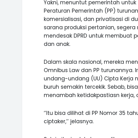
Yakni, menuntut pemerintah untu
Peraturan Pemerintah (PP) turunan
komersialisasi, dan privatisasi di 
sarana produksi pertanian, seger
mendesak DPRD untuk membuat pe
dan anak.
Dalam skala nasional, mereka me
Omnibus Law dan PP turunannya. 
undang-undang (UU) Cipta Kerja n
buruh semakin tercekik. Sebab, b
menambah ketidakpastiasn kerja, 
‘’Itu bisa dilihat di PP Nomor 35 t
ASI WISATA
MANIS, LEGIT, DAN PAHIT, NIKM
ciptaker,’’ jelasnya.
 GUNUNG PANDAN
DURIAN SEGULUNG MADIUN