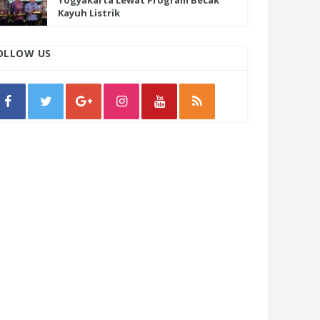
Yogyakarta Lewat Program Becak
Kayuh Listrik
OLLOW US