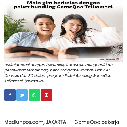
Berkolaborasi dengan Telkomsel, GameQoo menghadirkan
penawaran terbaik bagi pencinta game. Nikmati Gim AAA
Console dan PC dalam program Paket Bundling GameQoo
Telkomsel. (Istimewa).
Madiunpos.com, JAKARTA —
GameQoo bekerja