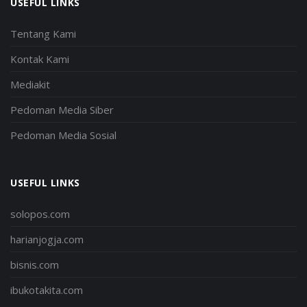
USEFUL LINKS
Tentang Kami
Kontak Kami
Mediakit
Pedoman Media Siber
Pedoman Media Sosial
USEFUL LINKS
solopos.com
harianjogja.com
bisnis.com
ibukotakita.com