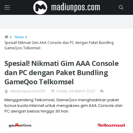
News
Spesial! Nikmati Gim AAA Console dan PC dengan Paket Bundling
GameQoo Telkomsel
Spesial! Nikmati Gim AAA Console
dan PC dengan Paket Bundling
GameQoo Telkomsel
Madiunpos.com/BC
Friday, 24 March 2023
Menggandeng Telkomsel, GameQoo menghadirkan paket
bonus kuota Internet untuk mengakses gim AAA Console dan
PC dengan bebas hingga 30 hari.