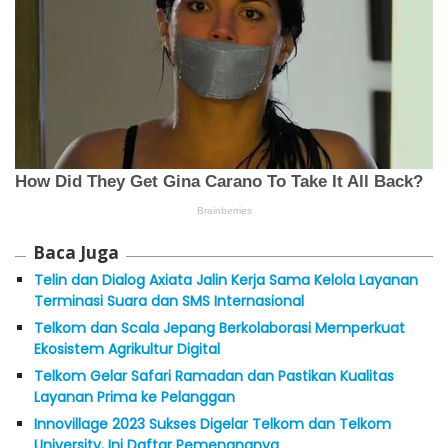
Baca Juga
Telin dan Dialog Axiata Jalin Kerja Sama Kelola Layanan
Terminasi Suara dan SMS Internasional
Telkom dan Scala Jepang Berkolaborasi Memperkuat
Ekosistem Agrikultur Digital
Telkom Gelar Safari Ramadan dan Pastikan Kualitas
Layanan Prima ke Pelanggan
Innovillage 2023 Sukses Digelar Telkom dan Telkom
University, Ini Daftar Pemenangnya