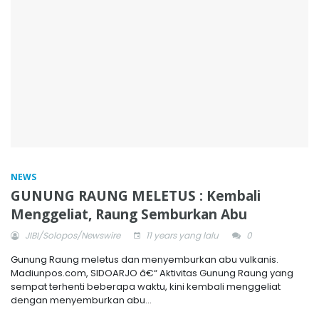
NEWS
GUNUNG RAUNG MELETUS : Kembali
Menggeliat, Raung Semburkan Abu
JIBI/Solopos/Newswire
11 years yang lalu
0
Gunung Raung meletus dan menyemburkan abu vulkanis.
Madiunpos.com, SIDOARJO â€“ Aktivitas Gunung Raung yang
sempat terhenti beberapa waktu, kini kembali menggeliat
dengan menyemburkan abu...