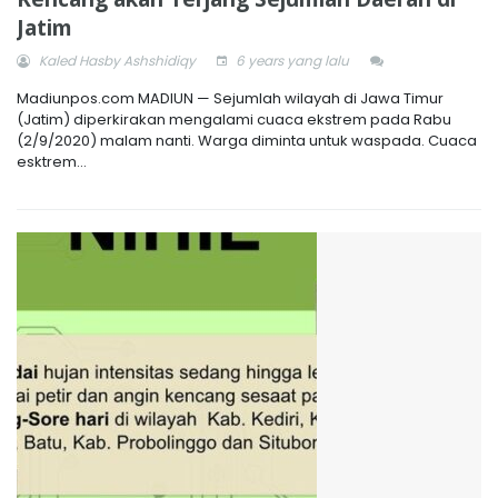
Jatim
Kaled Hasby Ashshidiqy
6 years yang lalu
Madiunpos.com MADIUN — Sejumlah wilayah di Jawa Timur
(Jatim) diperkirakan mengalami cuaca ekstrem pada Rabu
(2/9/2020) malam nanti. Warga diminta untuk waspada. Cuaca
esktrem...