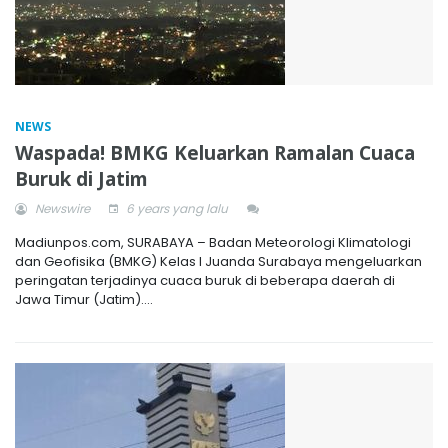
NEWS
Waspada! BMKG Keluarkan Ramalan Cuaca
Buruk di Jatim
Newswire
6 years yang lalu
Madiunpos.com, SURABAYA – Badan Meteorologi Klimatologi
dan Geofisika (BMKG) Kelas I Juanda Surabaya mengeluarkan
peringatan terjadinya cuaca buruk di beberapa daerah di
Jawa Timur (Jatim)....