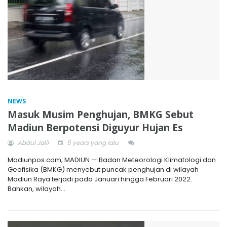
NEWS
Masuk Musim Penghujan, BMKG Sebut
Madiun Berpotensi Diguyur Hujan Es
Abdul Jalil
5 years yang lalu
Madiunpos.com, MADIUN — Badan Meteorologi Klimatologi dan
Geofisika (BMKG) menyebut puncak penghujan di wilayah
Madiun Raya terjadi pada Januari hingga Februari 2022.
Bahkan, wilayah...