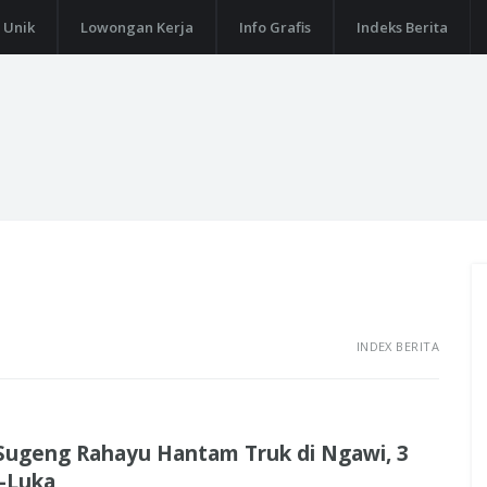
 Unik
Lowongan Kerja
Info Grafis
Indeks Berita
INDEX BERITA
Sugeng Rahayu Hantam Truk di Ngawi, 3
-Luka