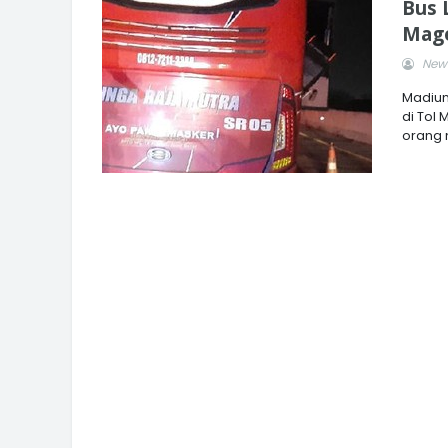
Bus 
Mage
News
Madiun
di Tol
orang m