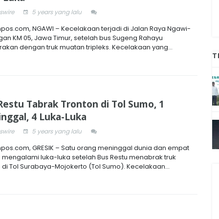
wire
5 years yang lalu
pos.com, NGAWI – Kecelakaan terjadi di Jalan Raya Ngawi-
gan KM 05, Jawa Timur, setelah bus Sugeng Rahayu
rakan dengan truk muatan tripleks. Kecelakaan yang...
T
Restu Tabrak Tronton di Tol Sumo, 1
nggal, 4 Luka-Luka
wire
5 years yang lalu
pos.com, GRESIK – Satu orang meninggal dunia dan empat
a mengalami luka-luka setelah Bus Restu menabrak truk
n di Tol Surabaya-Mojokerto (Tol Sumo). Kecelakaan...