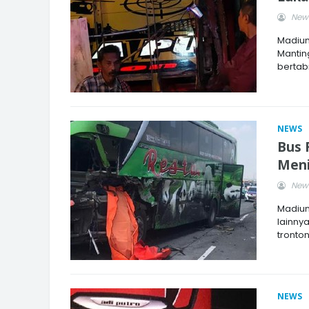
News
Madiun
Mantin
bertab
NEWS
Bus 
Meni
News
Madiun
lainny
tronto
NEWS