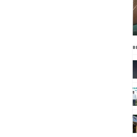
ANAK-ANAK BOJONEGORO DAN
ATNYA
NGANJUK SEKOLAH DI SMPN SARADAN
SEJAK 1996
B