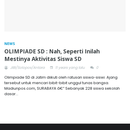
NEWS
OLIMPIADE SD : Nah, Seperti Inilah
Mestinya Aktivitas Siswa SD
JIBI/Solopos/Antara
11 years yang lalu
0
Olimpiade SD di Jatim diikuti oleh ratusan siswa-siswi. Ajang
tersebut untuk mencari bibit-bibit unggul tunas bangsa.
Madiunpos.com, SURABAYA â€” Sebanyak 228 siswa sekolah
dasar...