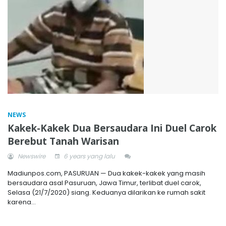
NEWS
Kakek-Kakek Dua Bersaudara Ini Duel Carok
Berebut Tanah Warisan
Newswire
6 years yang lalu
Madiunpos.com, PASURUAN — Dua kakek-kakek yang masih
bersaudara asal Pasuruan, Jawa Timur, terlibat duel carok,
Selasa (21/7/2020) siang. Keduanya dilarikan ke rumah sakit
karena...