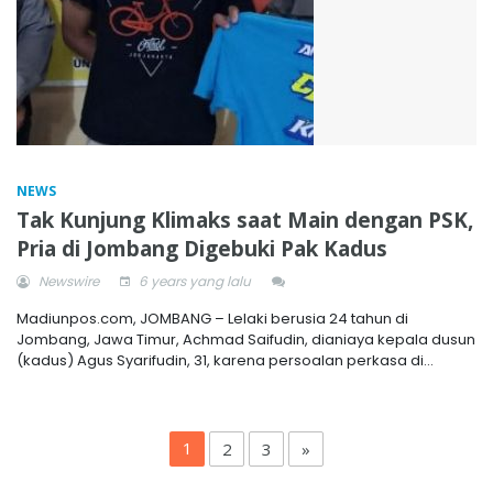
NEWS
Tak Kunjung Klimaks saat Main dengan PSK,
Pria di Jombang Digebuki Pak Kadus
Newswire
6 years yang lalu
Madiunpos.com, JOMBANG – Lelaki berusia 24 tahun di
Jombang, Jawa Timur, Achmad Saifudin, dianiaya kepala dusun
(kadus) Agus Syarifudin, 31, karena persoalan perkasa di...
1
2
3
»