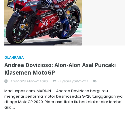
OLAHRAGA
Andrea Dovizioso: Alon-Alon Asal Puncaki
Klasemen MotoGP
Anandita Marwa Aulia
6 years yang lalu
Madiunpos.com, MADIUN – Andrea Dovizioso bergurau
mengenai performa motor Desmosedici GP20 tunggangannya
di laga MotoGP 2020. Rider asal Italia itu berkelakar biar lambat
asal...