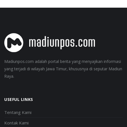
Madiunpos.com adalah portal berita yang menyajikan informasi
yang terjadi di wilayah Jawa Timur, khususnya di seputar Madiun
Raya.
USEFUL LINKS
Tentang Kami
Kontak Kami