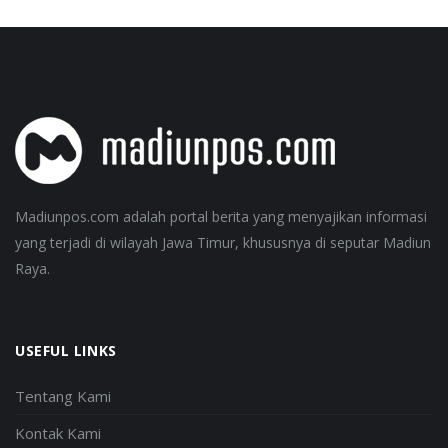
Madiunpos.com adalah portal berita yang menyajikan informasi
yang terjadi di wilayah Jawa Timur, khususnya di seputar Madiun
Raya.
USEFUL LINKS
Tentang Kami
Kontak Kami