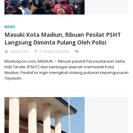
NEWS
Masuki Kota Madiun, Ribuan Pesilat PSHT
Langsung Diminta Pulang Oleh Polisi
Abdul Jalil
6 years yang lalu
Madiunpos.com, MADIUN — Ribuan pesilat Persaudaraan Setia
Hati Terate (PSHT) dari berbagai daerah memadati Kota
Madiun. Pesilat ini ingin mengikuti sidang putusan kepengurusan
Yayasan...