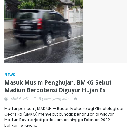
NEWS
Masuk Musim Penghujan, BMKG Sebut
Madiun Berpotensi Diguyur Hujan Es
Abdul Jalil
5 years yang lalu
Madiunpos.com, MADIUN — Badan Meteorologi Klimatologi dan
Geofisika (BMKG) menyebut puncak penghujan di wilayah
Madiun Raya terjadi pada Januari hingga Februari 2022.
Bahkan, wilayah...