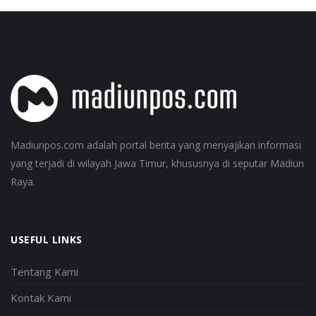
Madiunpos.com adalah portal berita yang menyajikan informasi
yang terjadi di wilayah Jawa Timur, khususnya di seputar Madiun
Raya.
USEFUL LINKS
Tentang Kami
Kontak Kami