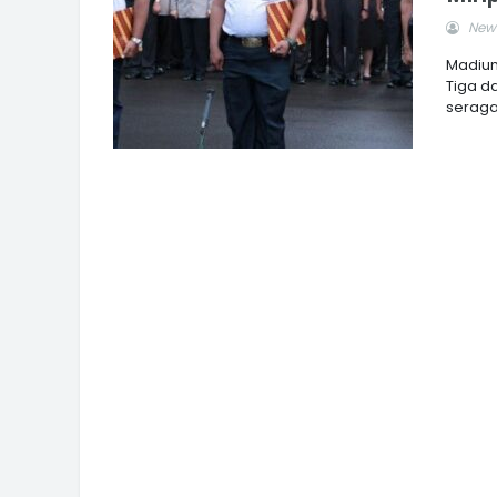
News
Madiun
Tiga d
seragam