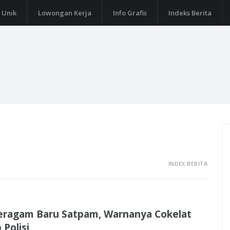
 Unik
Lowongan Kerja
Info Grafis
Indeks Berita
INDEX BERITA
Seragam Baru Satpam, Warnanya Cokelat
 Polisi