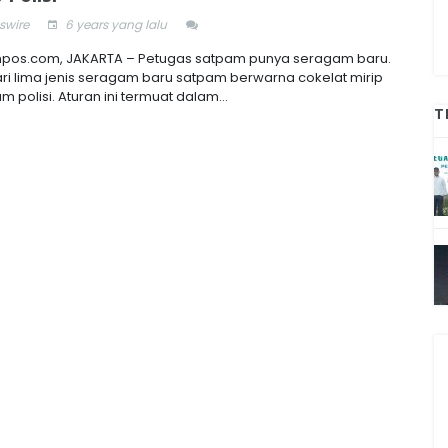
wire
6 years yang lalu
pos.com, JAKARTA – Petugas satpam punya seragam baru.
ari lima jenis seragam baru satpam berwarna cokelat mirip
 polisi. Aturan ini termuat dalam...
T