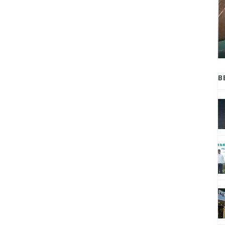
ANAK-ANAK BOJONEGORO DAN
ATNYA
NGANJUK SEKOLAH DI SMPN SARADAN
SEJAK 1996
B