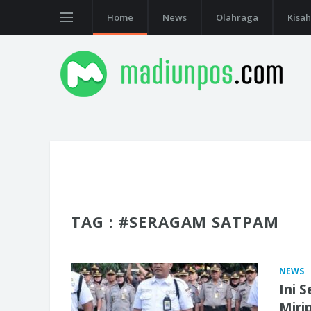
Home
News
Olahraga
Kisah
TAG : #SERAGAM SATPAM
NEWS
Ini 
Mirip