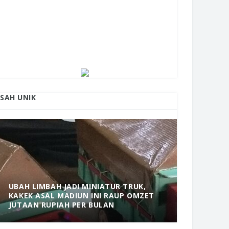
ISAH UNIK
UBAH LIMBAH JADI MINIATUR TRUK,
KAKEK ASAL MADIUN INI RAUP OMZET
MANTAP! 
JUTAAN RUPIAH PER BULAN
DOLOPO 