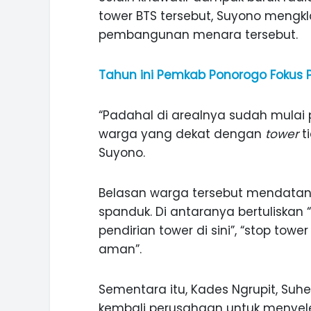
tower BTS tersebut, Suyono mengk
pembangunan menara tersebut.
Tahun ini Pemkab Ponorogo Fokus P
“Padahal di arealnya sudah mula
warga yang dekat dengan
tower
t
Suyono.
Belasan warga tersebut mendatan
spanduk. Di antaranya bertuliska
pendirian tower di sini”, “stop towe
aman”.
ASI WISATA
MANIS, LEGIT, DAN PAHIT, NIKM
 GUNUNG PANDAN
DURIAN SEGULUNG MADIUN
Sementara itu, Kades Ngrupit, S
kembali perusahaan untuk menyele