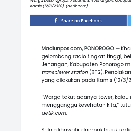
Warga Desa Ngrupit, Kecamatan Jenangan, Kabupa
Kamis (12/3/2020). (detik.com)
Share on Facebook
Madiunpos.com, PONOROGO —
Khaw
gelombang radio tingkat tinggi, 
Jenangan, Kabupaten Ponorogo 
transciever station
(BTS). Penolaka
yang dilakukan pada Kamis (12/3/2
“Warga takut adanya tower, kalau r
mengganggu kesehatan kita,” tutur k
detik.com
.
Selain khawatir dampak buruk radi