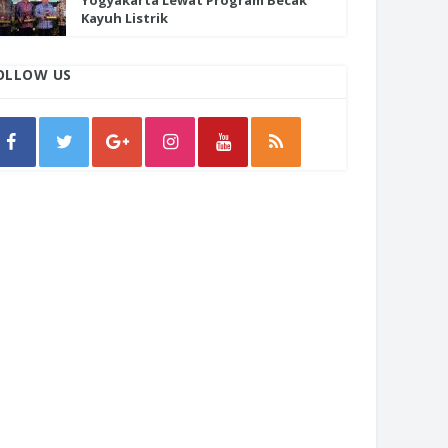
Yogyakarta Lewat Program Becak
Kayuh Listrik
OLLOW US