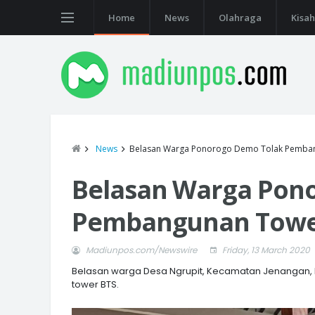
Home
News
Olahraga
Kisah
News
Belasan Warga Ponorogo Demo Tolak Pemba
Belasan Warga Pon
Pembangunan Towe
Madiunpos.com/Newswire
Friday, 13 March 2020
Belasan warga Desa Ngrupit, Kecamatan Jenanga
tower BTS.