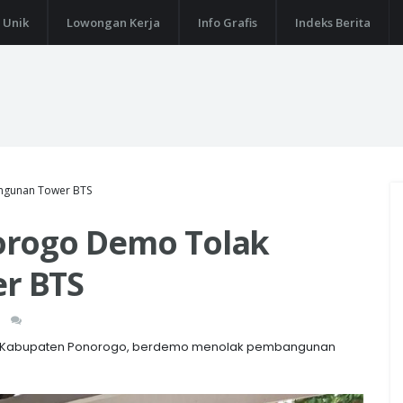
 Unik
Lowongan Kerja
Info Grafis
Indeks Berita
ngunan Tower BTS
orogo Demo Tolak
r BTS
n, Kabupaten Ponorogo, berdemo menolak pembangunan