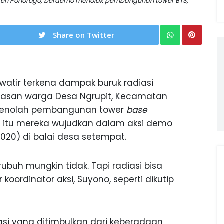
ten Ponorogo, berdemo menolak pembangunan tower BTS,
Share on Twitter
atir terkena dampak buruk radiasi
belasan warga Desa Ngrupit, Kecamatan
menolah pembangunan tower
base
n itu mereka wujudkan dalam aksi demo
020) di balai desa setempat.
ubuh mungkin tidak. Tapi radiasi bisa
oordinator aksi, Suyono, seperti dikutip
asi yang ditimbulkan dari keberadaan