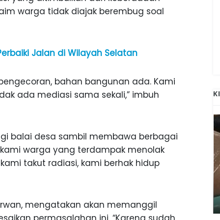
laim warga tidak diajak berembug soal
erbaiki Jalan di Wilayah Selatan
i pengecoran, bahan bangunan ada. Kami
idak ada mediasi sama sekali,” imbuh
K
gi balai desa sambil membawa berbagai
n “kami warga yang terdampak menolak
r kami takut radiasi, kami berhak hidup
ANAK-ANAK BOJONEGORO DAN
ATNYA
NGANJUK SEKOLAH DI SMPN SARADAN
SEJAK 1996
uherwan, mengatakan akan memanggil
saikan permasalahan ini. “Karena sudah