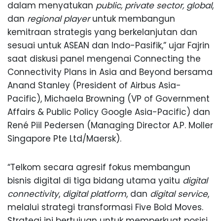
dalam menyatukan
public, private sector, global
,
dan
regional player
untuk membangun
kemitraan strategis yang berkelanjutan dan
sesuai untuk ASEAN dan Indo-Pasifik,” ujar Fajrin
saat diskusi panel mengenai Connecting the
Connectivity Plans in Asia and Beyond bersama
Anand Stanley (President of Airbus Asia-
Pacific), Michaela Browning (VP of Government
Affairs & Public Policy Google Asia-Pacific) dan
René Piil Pedersen (Managing Director A.P. Moller
Singapore Pte Ltd/Maersk).
“Telkom secara agresif fokus membangun
bisnis digital di tiga bidang utama yaitu
digital
connectivity
,
digital
platform
, dan
digital service
,
melalui strategi transformasi Five Bold Moves.
Strategi ini bertujuan untuk memperkuat posisi