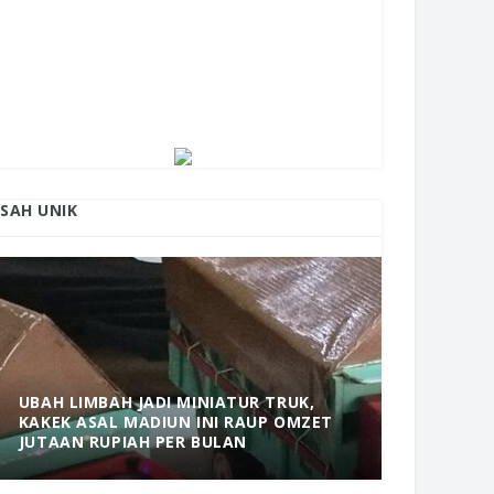
ISAH UNIK
UBAH LIMBAH JADI MINIATUR TRUK,
KAKEK ASAL MADIUN INI RAUP OMZET
MANTAP! 
JUTAAN RUPIAH PER BULAN
DOLOPO 