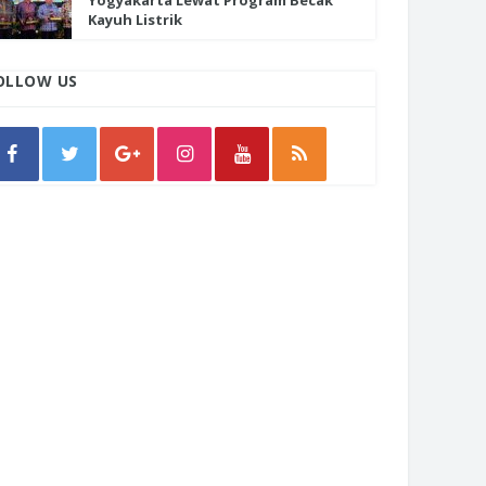
Yogyakarta Lewat Program Becak
Kayuh Listrik
OLLOW US