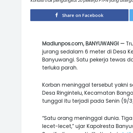
Kondisi truk pengangkut 20 pekerja PTPN yang ditergu
Share on Facebook
Madiunpos.com, BANYUWANGI —
Tru
jurang sedalam 6 meter di Desa 
Banyuwangi. Satu pekerja tewas da
terluka parah.
Korban meninggal tersebut yakni s
Desa Ringintelu, Kecamatan Bango
tunggal itu terjadi pada Senin (9/3
“Satu orang meninggal dunia. Tig
lecet-lecet,” ujar Kapolresta Ban