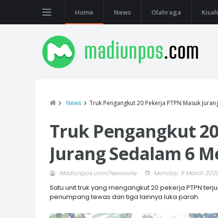
Home
News
Olahraga
Kisah
News
Truk Pengangkut 20 Pekerja PTPN Masuk Juran
Truk Pengangkut 20
Jurang Sedalam 6 Me
Madiunpos.com/Newswire
Monday, 9 March 202
Satu unit truk yang mengangkut 20 pekerja PTPN te
penumpang tewas dan tiga lainnya luka parah.