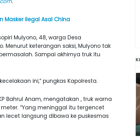
k.com
.
n Masker Ilegal Asal China
sopiri Mulyono, 48, warga Desa
 Menurut keterangan saksi, Mulyono tak
ermasalah. Sampai akhirnya truk itu
K
 kecelakaan ini,” pungkas Kapolresta.
KP Bahrul Anam, mengatakan , truk warna
 6 meter. “Yang meninggal itu tergencet
ANAK-ANAK BOJONEGORO DAN
dan lecet langsung dibawa ke puskesmas
ATNYA
NGANJUK SEKOLAH DI SMPN SARADAN
SEJAK 1996