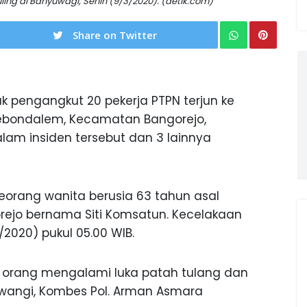
ling di Banyuwagi, Senin (9/3/2020). (detik.com)
Share on Twitter
k pengangkut 20 pekerja PTPN terjun ke
Kebondalem, Kecamatan Bangorejo,
lam insiden tersebut dan 3 lainnya
eorang wanita berusia 63 tahun asal
rejo bernama Siti Komsatun. Kecelakaan
/2020) pukul 05.00 WIB.
a orang mengalami luka patah tulang dan
yuwangi, Kombes Pol. Arman Asmara