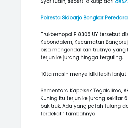
Syarifudin, seperti dikutip dari
deti
Polresta Sidoarjo Bongkar Peredara
Trukbernopol P 8308 UY tersebut di
Kebondalem, Kecamatan Bangorejo.
bisa mengendalikan truknya yang b
terjun ke jurang hingga terguling.
“Kita masih menyelidiki lebih lanjut
Sementara Kapolsek Tegaldlimo, A
Kuning itu terjun ke jurang sekitar
bak truk. Ada yang patah tulang 
ASI WISATA
MANIS, LEGIT, DAN PAHIT, NIKM
terdekat,” tambahnya.
 GUNUNG PANDAN
DURIAN SEGULUNG MADIUN